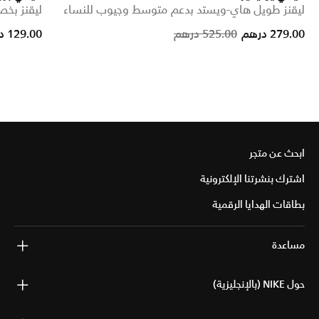
ليقنز طويل هاي-ويستد بدعم متوسط وجيوب للنساء
ليقنز بخصر مرتفع 7/8
from
Price reduced from
to
279.00 درهم
525.00 درهم
129.00 درهم
ابحث عن متجر
اشترك بنشرتنا الإلكترونية
بطاقات الهدايا الرقمية
مساعدة
حول NIKE (بالإنجليزية)