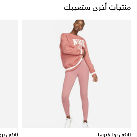
منتجات أخرى ستعجبك
نايكي يونيفيرسا
نايكي برو 66