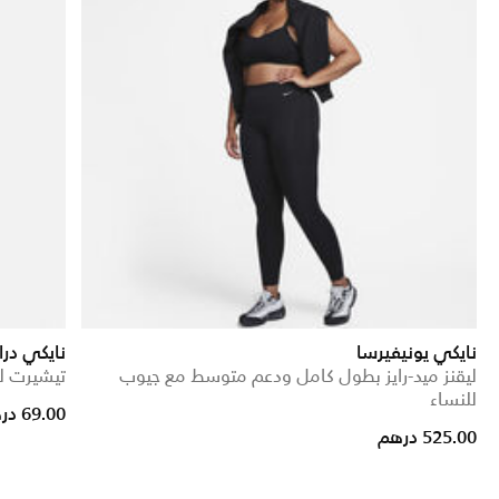
نايكي يونيفيرسا
نايكي در
ليقنز ميد-رايز بطول كامل ودعم متوسط مع جيوب
تيشيرت ل
للنساء
Price reduced from
to
69.00 درهم
525.00 درهم