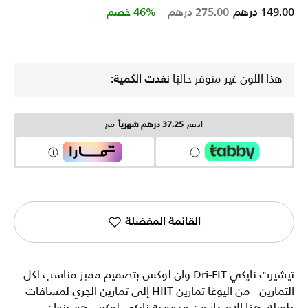
Price reduced from
to
149.00 درهم
275.00 درهم
46% خصم
هذا اللون غير متوفر حاليًا
نفدت الكمية:
ادفع
37.25 درهم شهرياً
مع
القائمة المفضلة
تيشيرت نايكي Dri-FIT وان لوكس بتصميم مميز مناسب لكل
التمارين - من اليوغا تمارين HIIT إلى تمارين الجري لمسافات