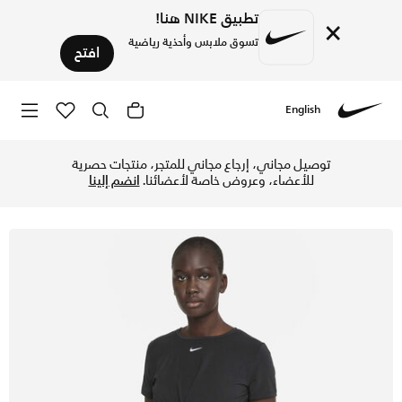
تطبيق NIKE هنا!
×
تسوق ملابس وأحذية رياضية
افتح
English
Nike
تسوق نايكي دراي-فت ون لوكس تيشيرت تويست بأكمام قصيرة للنسا
توصيل مجاني، إرجاع مجاني للمتجر، منتجات حصرية
للأعضاء، وعروض خاصة لأعضائنا.
انضم إلينا