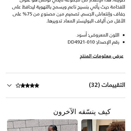
طويلة. هذا الإصدار من مجموعة نايكي لوكس هو عنوان
للفخامة حيث يأتي بنسيج ناعم ويسمح بالتهوية ليحافظ على
جفاف وإنتعاش الجسم. تصميم مرن مصنوع من 75% على
الأقل من ألياف البوليستر المعاد تدويرها.
اللون المعروض: أسود
رقم الإصدار: DD4921-010
عرض معلومات المنتج
التقييمات (32)