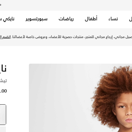
م
ل
نساء
أطفال
رياضات
سبورتسوير
نايكي س
 للأطفال الكبار - فوتون داست/أسود/ديناميك توركواز في الإمارات
يل مجاني، إرجاع مجاني للمتجر، منتجات حصرية للأعضاء، وعروض خاصة لأعضائنا.
انضم إلي
نا
تيشي
62.00 