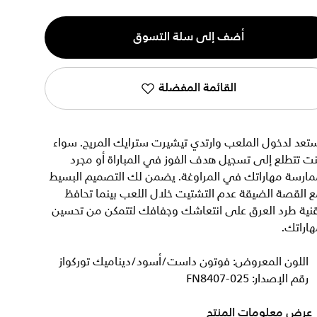
ية
أضف إلى سلة التسوق
القائمة المفضلة
تعد لدخول الملعب وارتدي تيشيرت سترايك المريح. سواء
ت تتطلع إلى تسجيل هدف الفوز في المباراة أو مجرد
مارسة مهاراتك في المراوغة. يضمن لك التصميم البسيط
 القصة الضيقة عدم التشتيت خلال اللعب بينما تحافظ
قنية طرد العرق على انتعاشك وجفافك لتتمكن من تحسين
اراتك.
اللون المعروض: فوتون داست/أسود/ديناميك توركواز
رقم الإصدار: FN8407-025
عرض معلومات المنتج