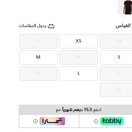
أسود
 القياس
جدول المقاسات
S
XS
XS
S
XS
XS
M
M
S
M
M
S
XL
L
L
XL
L
L
XL
XL
ادفع
15.5 درهم شهرياً
مع