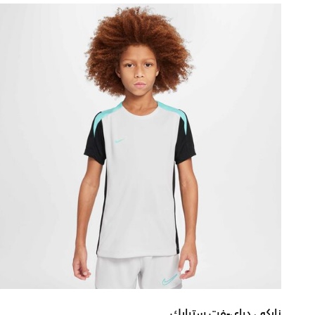
نايكي دراي-فت سترايك