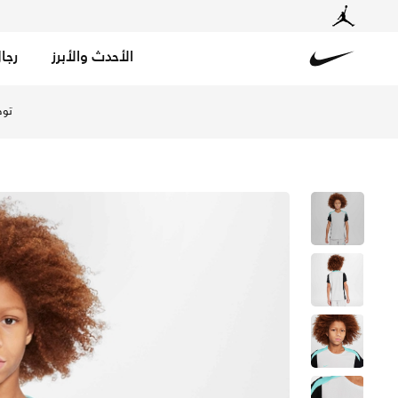
الأحدث والأبرز
رجا
Nike
تسوق نايكي دراي-فت سترايك تيشيرت كرة القدم بأكمام قصيرة
توص