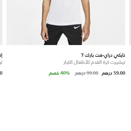
نايكي دراي-فت بارك 7
إنجلتر
تيشيرت كرة القدم للأطفال الكبار
تي
Price reduced
to
59.00 درهم
99.00 درهم
40% خصم
00