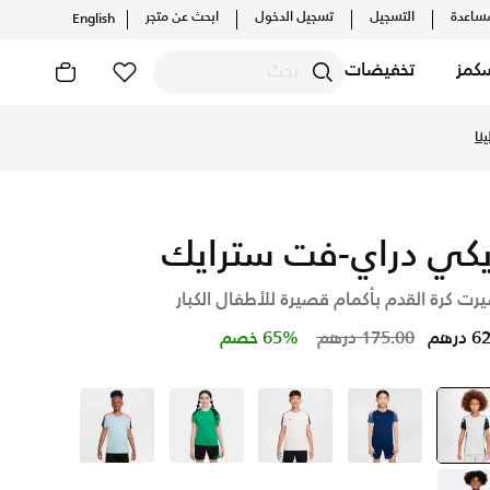
ساعدة
التسجيل
تسجيل الدخول
ابحث عن متجر
English
كمز
تخفيضات
 عبر موقع نايكي اونلاين، واكتشف أحدث التشكيلات والإصدارات الحص
نا
يكي دراي-فت سترايك
رت كرة القدم بأكمام قصيرة للأطفال الكبار
Price reduced from
to
درهم
175.00 درهم
65% خصم
ايفوري
selected
أزرق
ايفوري
أخضر
أزرق