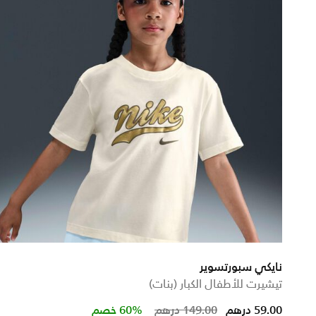
نايكي سبورتسوير
تيشيرت للأطفال الكبار (بنات)
Price reduced from
to
59.00 درهم
149.00 درهم
60% خصم