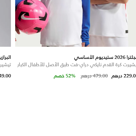
ا 2026 ستيديوم الأساسي
البرازيل 2026 ستيديوم 
شيرت كرة القدم نايكي دراي-فت طبق الأصل للأطفال الكبار
تيشيرت
Price reduced from
to
229. درهم
479.00 درهم
52% خصم
249.00 در