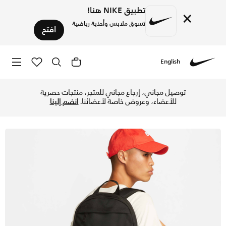
تطبيق NIKE هنا!
×
تسوق ملابس وأحذية رياضية
افتح
English
Nike
تسوق نايكي حقيبة الظهر (21 لتر) - أسود/أسود/أنثراسايت في الإمارات عبر موقع نايكي اونلاين، واكتشف أحدث التشكيلات والإصدارات الحصرية. احصل على توصيل وإرجاع مجاني ✓ دفع نقداً ✓ عبر تطبيق تابي ✓ وغيرها من الوسائل.
توصيل مجاني، إرجاع مجاني للمتجر، منتجات حصرية
للأعضاء، وعروض خاصة لأعضائنا.
انضم إلينا