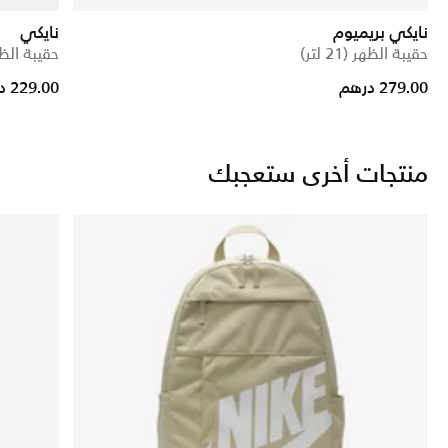
نايكي بريميوم
نايكي
حقيبة الظهر (21 لتر)
حقيبة الظهر (1
279.00 درهم
229.00 درهم
منتجات أخرى ستعجبك