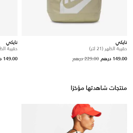
نايكي
نايكي
حقيبة الظهر (21 لتر)
حقيبة الظهر (1
rice reduced from
to
Price reduc
to
149.00 درهم
229.00 درهم
149.00 درهم
منتجات شاهدتها مؤخرًا