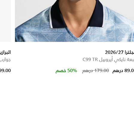
لترا 2026/27
البرا
عة نايكي أيروبيل C99 TR
جوارب كر
rom
Price reduc
to
89. درهم
179.00 درهم
50% خصم
99.00 دره