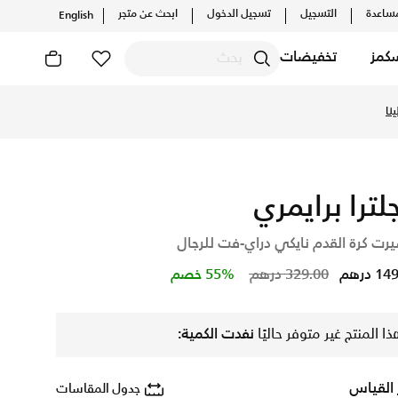
ساعدة
التسجيل
تسجيل الدخول
ابحث عن متجر
English
كمز
تخفيضات
أحدث التشكيلات والإصدارات الحصرية. احصل على توصيل وإرجاع مجاني
نا
جلترا برايمري
رت كرة القدم نايكي دراي-فت للرجال
Price reduced from
to
 درهم
329.00 درهم
55% خصم
ذا المنتج غير متوفر حاليًا
نفدت الكمية:
 القياس
جدول المقاسات