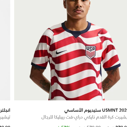
USMNT 2 ستيديوم الأساسي
انجلترا 2024 ستيديوم الأ
شيرت كرة القدم نايكي دراي-فت ريبليكا للرجال
تيشير