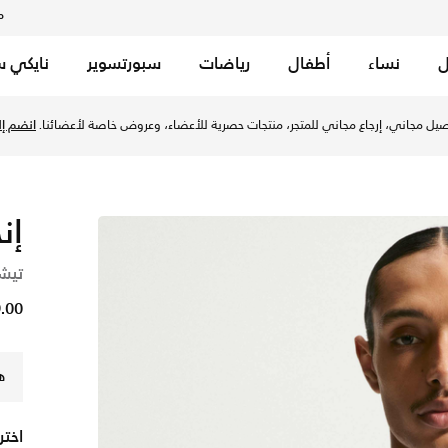
م
ل
نساء
أطفال
رياضات
سبورتسوير
نايكي س
ال - أبيض/اوبسديان في الإمارات عبر موقع نايكي اونلاين، واكتشف 
يل مجاني، إرجاع مجاني للمتجر، منتجات حصرية للأعضاء، وعروض خاصة لأعضائنا.
انضم إلي
إن
تيشي
149.00
ه
اختر