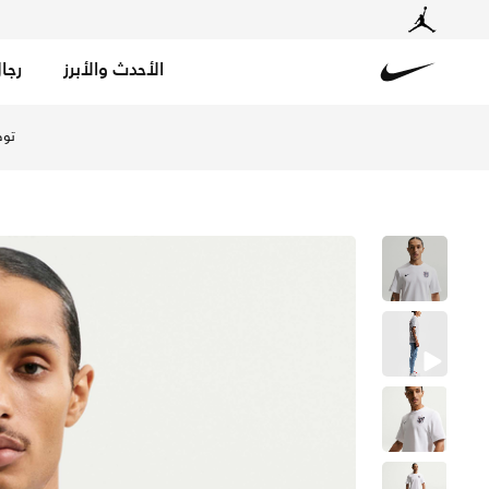
الأحدث والأبرز
رجا
Nike
تسوق إنجلترا برايمري تيشيرت كرة القدم نايكي دراي-فت للرج
توص