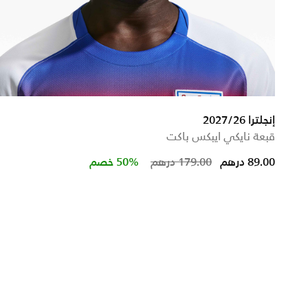
إنجلترا 2027/26
قبعة نايكي ايبكس باكت
Price reduced from
to
89.00 درهم
179.00 درهم
50% خصم