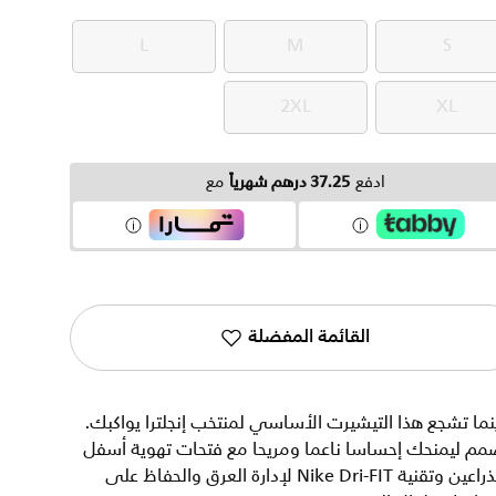
L
M
S
L
M
S
2XL
XL
2XL
XL
ادفع
37.25 درهم شهرياً
مع
القائمة المفضلة
نما تشجع هذا التيشيرت الأساسي لمنتخب إنجلترا يواكبك.
مم ليمنحك إحساسا ناعما ومريحا مع فتحات تهوية أسفل
الذراعين وتقنية Nike Dri-FIT لإدارة العرق والحفاظ على