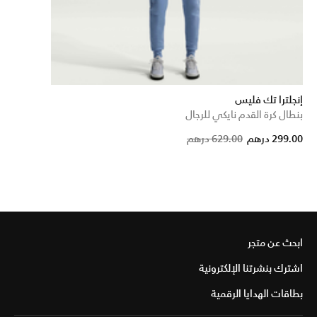
إنجلترا تك فليس
بنطال كرة القدم نايكي للرجال
Price 
to
299.00 درهم
629.00 درهم
ابحث عن متجر
اشترك بنشرتنا الإلكترونية
بطاقات الهدايا الرقمية