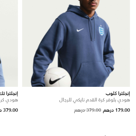
إنجلترا كلوب
إنجلترا ت
هودي بلوفر كرة القدم نايكي للرجال
هودي كرة
from
Price reduced from
to
179.00 درهم
379.00 درهم
379.00 درهم