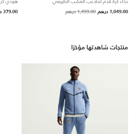
حذاء كرة قدم لملاعب العشب الطبيعي
هودي كرة
from
Price reduced from
to
1,049.00 درهم
1,499.00 درهم
379.00 درهم
منتجات شاهدتها مؤخرًا