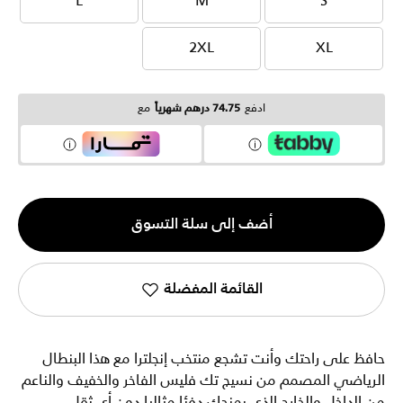
L
M
S
L
M
S
2XL
XL
2XL
XL
ادفع
74.75 درهم شهرياً
مع
الكمية
أضف إلى سلة التسوق
1
القائمة المفضلة
حافظ على راحتك وأنت تشجع منتخب إنجلترا مع هذا البنطال
الرياضي المصمم من نسيج تك فليس الفاخر والخفيف والناعم
من الداخل والخارج الذي يمنحك دفئا مثاليا دون أي ثقل