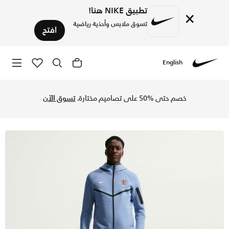
تطبيق NIKE هنا!
×
تسوق ملابس وأحذية رياضية
افتح
English
Nike
تسوق إنجلترا تك فليس بنطال كرة القدم نايكي للرجال - وورك بلو
خصم حتى %50 على تصاميم مختارة.
تسوق الآن