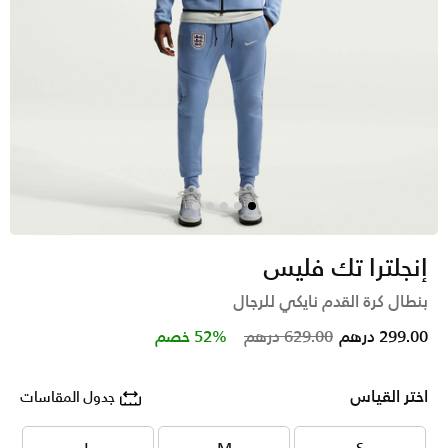
إنجلترا تك فليس
بنطال كرة القدم نايكي للرجال
Price reduced from
to
299.00 درهم
629.00 درهم
52% خصم
اختر القياس
جدول المقاسات