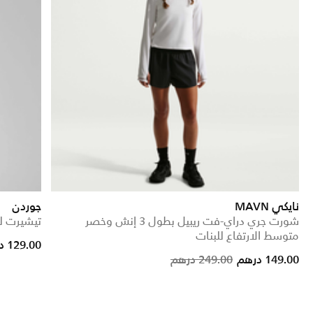
نايكي MAVN
جوردن
شورت جري دراي-فت ريبيل بطول 3 إنش وخصر
تيشيرت لل
متوسط الارتفاع للبنات
129.00 درهم
Price reduced from
to
149.00 درهم
249.00 درهم