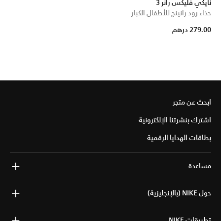
نايكي فليكس رانر 3
حذاء رود رانينج للأطفال الكبار
279.00 درهم
ابحث عن متجر
اشترك بنشرتنا الإلكترونية
بطاقات الهدايا الرقمية
مساعدة
حول NIKE (بالإنجليزية)
تطبيقات NIKE