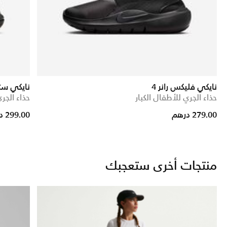
نايكي فليكس رانر 4
نايكي ستار
حذاء الجري للأطفال الكبار
حذاء الجري
279.00 درهم
299.00 درهم
منتجات أخرى ستعجبك