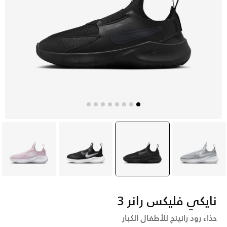
رمادي
أسود
selected
أسود
وردي
نايكي فليكس رانر 3
حذاء رود رانينج للأطفال الكبار