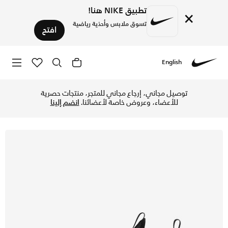
تطبيق NIKE هنا!
×
تسوق ملابس وأحذية رياضية
افتح
English
Nike
تسوق نايكي فليكس رانر 3 حذاء رود رانينج للأطفال الكبار - أسود/أسود/انثراسايت في الإمارات عبر موقع نايكي اونلاين، واكتشف أحدث التشكيلات والإصدارات الحصرية. احصل على توصيل وإرجاع مجاني ✓ دفع نقداً ✓ عبر تطبيق تابي ✓ وغيرها من الوسائل.
توصيل مجاني، إرجاع مجاني للمتجر، منتجات حصرية
للأعضاء، وعروض خاصة لأعضائنا.
انضم إلينا