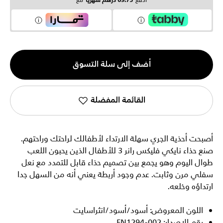
ادفع
69.75 درهم شهرياً
مع
الكمية
أضف إلى سلة التسوق
1
القائمة المفضلة
أصبحت أحذية الجري سهلة الارتداء لأطفالك لراحتك وراحتهم.
صنع حذاء نايكي فليكس رانر 3 للأطفال الذين يحبون اللعب
طوال اليوم وهو يجمع بين تصميم حذاء قابل للتمدد مع نعل
سفلي مرن وثابت. عدم وجود أربطة يعني أنه من السهل جدا
ارتداؤه وخلعه.
اللون المعروض: أسود/أسود/انثراسايت
رقم الإصدار: FN1294-002