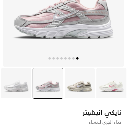
أبيض
أبيض
وردي
selected
أبيض
نايكي انيشيتر
حذاء الجري للنساء