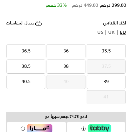
Price reduced from
to
299.00 درهم
449.00 درهم
33% خصم
اختر القياس
جدول المقاسات
US
UK
EU
36.5
36
35.5
36.5
36
35.5
38.5
38
37.5
38.5
38
37.5
40.5
40
39
40.5
40
39
41
41
ادفع
74.75 درهم شهرياً
مع