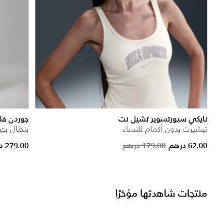
نايكي سبورتسوير تشيل نت
جوردن فل
تيشيرت بدون أكمام للنساء
بنطال بجي
rice reduced from
to
Price redu
to
62.00 درهم
179.00 درهم
279.00 درهم
منتجات شاهدتها مؤخرًا