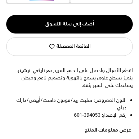
الكمية
أضف إلى سلة التسوق
1
القائمة المفضلة
اقطع الأميال واحصل على الدعم المريح مع نايكي انيشيتر.
يتميز بسطح علوي يسمح بالتهوية وتصميم ناعم ومبطن
يساعدك على السير بثقة.
اللون المعروض: سليت ريد/فوتون داست/أبيض/دارك
جراي
رقم الإصدار: 394053-601
عرض معلومات المنتج