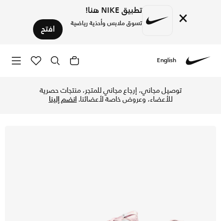
تطبيق NIKE هنا!
×
تسوق ملابس وأحذية رياضية
افتح
English
Nike
تسوق نايكي انيشيتر حذاء الجري للنساء - سليت ريد/فوتون داست/
توصيل مجاني، إرجاع مجاني للمتجر، منتجات حصرية
للأعضاء، وعروض خاصة لأعضائنا.
انضم إلينا