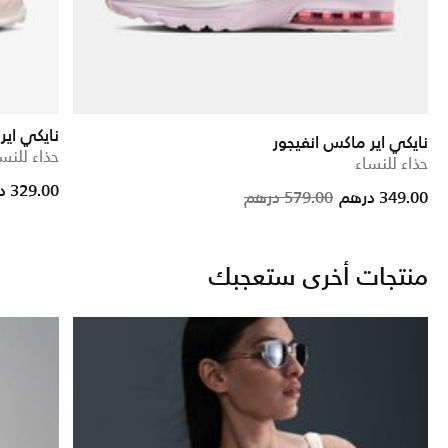
نايكي اير
نايكي اير ماكس انفيجور
حذاء للنس
حذاء للنساء
rice reduced from
to
329.00 درهم
Price reduc
to
349.00 درهم
579.00 درهم
منتجات أخرى ستعجبك