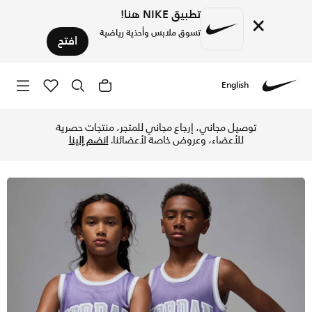
تطبيق NIKE هنا!
×
تسوق ملابس وأحذية رياضية
افتح
English
Nike
تسوق جوردن تيشيرت 23 للأطفال الكبار - داستي اميثست في الإمارات عبر موقع نايكي اونلاين، واكتشف أحدث التشكيلات والإصدارات الحصرية. احصل على توصيل وإرجاع مجاني ✓ دفع نقداً ✓ عبر تطبيق تابي ✓ وغيرها من الوسائل.
توصيل مجاني، إرجاع مجاني للمتجر، منتجات حصرية
للأعضاء، وعروض خاصة لأعضائنا.
انضم إلينا