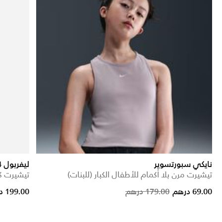
نايكي سبورتسوير
ليفربول F.C. 2023/24 ستديوم البديل
تيشيرت مرن بلا أكمام للأطفال الكبار (للبنات)
تيشيرت كر
Price reduced from
to
69.00 درهم
179.00 درهم
199.00 درهم