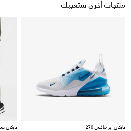
منتجات أخرى ستعجبك
نايكي اير ماكس 270
نايكي سب