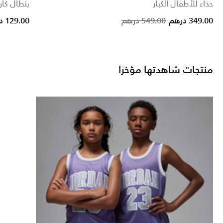
حذاء للأطفال الكبار
بنطال كار
 reduced from
to
Price reduc
to
349.00 درهم
549.00 درهم
129.00 درهم
منتجات شاهدتها مؤخرًا