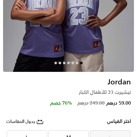
Jordan
تيشيرت 23 للأطفال الكبار
Price reduced from
to
59.00 درهم
249.00 درهم
76% خصم
اختر القياس
جدول المقاسات