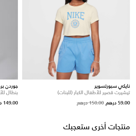
نايكي سبورتسوير
جوردن بر
تيشيرت قصير للأطفال الكبار (للبنات)
بنطال للأ
rice reduced from
to
Price reduced fro
to
59.00 درهم
150.00 درهم
149.00 درهم
منتجات أخرى ستعجبك