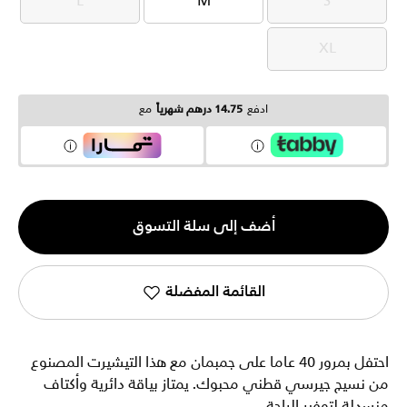
L
M
S
L
M
S
XL
XL
ادفع
14.75 درهم شهرياً
مع
الكمية
أضف إلى سلة التسوق
1
القائمة المفضلة
احتفل بمرور 40 عاما على جمبمان مع هذا التيشيرت المصنوع
من نسيج جيرسي قطني محبوك. يمتاز بياقة دائرية وأكتاف
منسدلة لتوفير الراحة.