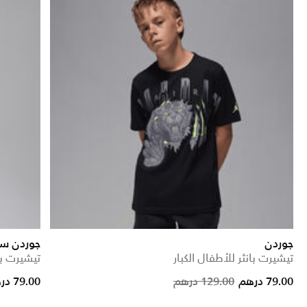
جوردن
جوردن س
تيشيرت بانثر للأطفال الكبار
تيشيرت با
Price reduced from
to
Price red
to
79.00 درهم
129.00 درهم
79.00 درهم