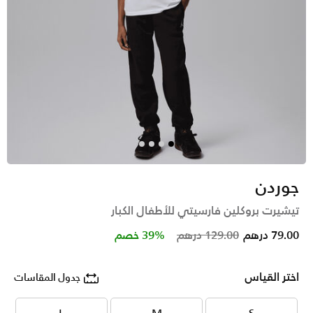
جوردن
تيشيرت بروكلين فارسيتي للأطفال الكبار
Price reduced from
to
79.00 درهم
129.00 درهم
39% خصم
اختر القياس
جدول المقاسات