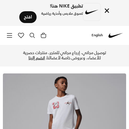
تطبيق NIKE هنا!
×
تسوق ملابس وأحذية رياضية
افتح
English
Nike
تسوق جوردن تيشيرت بروكلين فارسيتي للأطفال الكبار - أبيض في 
توصيل مجاني، إرجاع مجاني للمتجر، منتجات حصرية
للأعضاء، وعروض خاصة لأعضائنا.
انضم إلينا