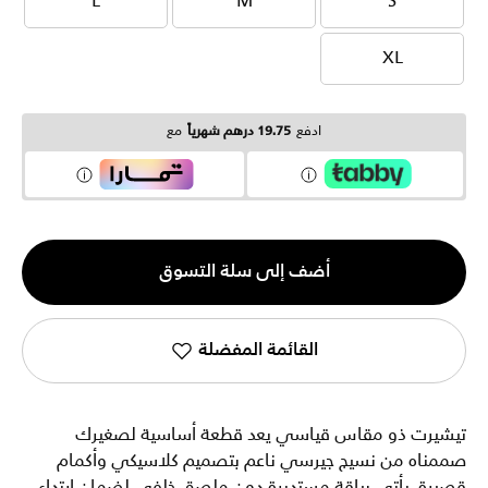
L
M
S
L
M
S
XL
XL
ادفع
19.75 درهم شهرياً
مع
الكمية
أضف إلى سلة التسوق
1
القائمة المفضلة
تيشيرت ذو مقاس قياسي يعد قطعة أساسية لصغيرك
صممناه من نسيج جيرسي ناعم بتصميم كلاسيكي وأكمام
قصيرة. يأتي بياقة مستديرة دون ملصق خلفي لضمان ارتداء