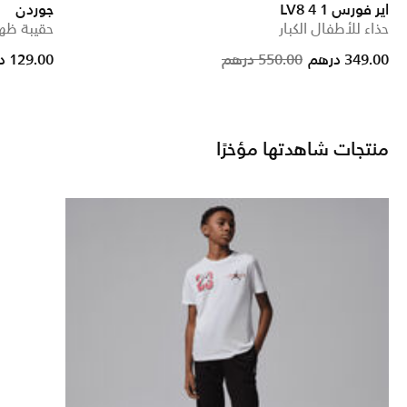
اير فورس 1 LV8 4
جوردن
حذاء للأطفال الكبار
حقيبة ظهر اي
ed from
Price reduc
to
349.00 درهم
550.00 درهم
129.00 درهم
منتجات شاهدتها مؤخرًا