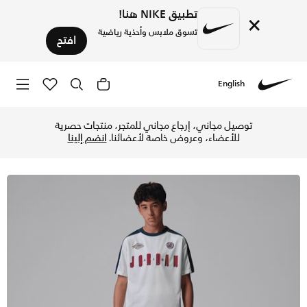
تطبيق NIKE هنا!
×
تسوق ملابس وأحذية رياضية
افتح
English
Nike
تسوق جوردن تيشيرت كولوربلوكد للأطفال الكبار - أبيض في الإمار
توصيل مجاني، إرجاع مجاني للمتجر، منتجات حصرية
للأعضاء، وعروض خاصة لأعضائنا.
انضم إلينا