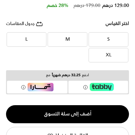
Price reduced from
to
129.00 درهم
179.00 درهم
28% خصم
اختر القياس
جدول المقاسات
L
M
S
L
M
S
XL
XL
ادفع
32.25 درهم شهرياً
مع
الكمية
أضف إلى سلة التسوق
1