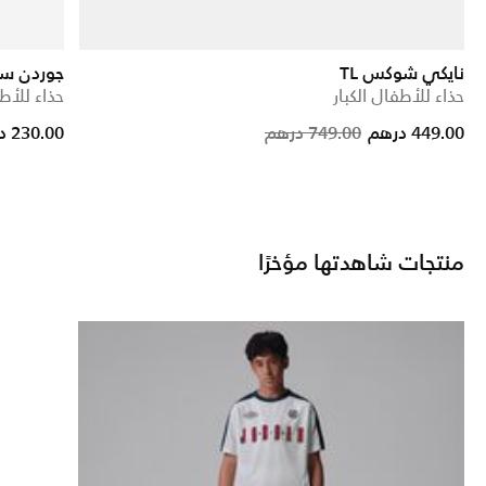
نايكي شوكس TL
جوردن سب
حذاء للأطفال الكبار
حذاء للأطف
reduced from
o
Price reduc
to
449.00 درهم
749.00 درهم
230.00 درهم
منتجات شاهدتها مؤخرًا