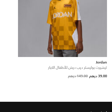
Jordan
تيشيرت بوليستر ديب ديش للأطفال الكبار
Price reduced f
to
39.00 درهم
149.00 درهم