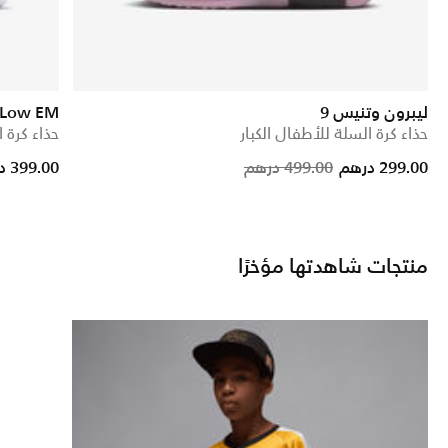
ليبرون وتنيس 9
 Low EM
حذاء كرة السلة للأطفال الكبار
حذاء كرة ا
ice reduced from
to
Price reduce
to
299.00 درهم
499.00 درهم
399.00 درهم
منتجات شاهدتها مؤخرًا