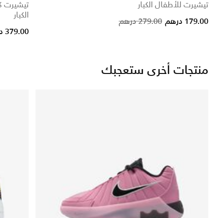
تيشيرت للأطفال الكبار
تيشيرت ك
الكبار
Price reduc
to
179.00 درهم
279.00 درهم
379.00 درهم
منتجات أخرى ستعجبك