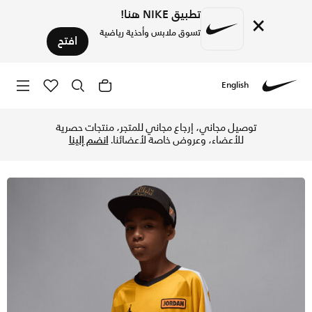
تطبيق NIKE هنا!
×
تسوق ملابس وأحذية رياضية
افتح
English
Nike
تسوق جوردن تيشيرت بوليستر ديب ديش للأطفال الكبار - يلو اوكر 
توصيل مجاني، إرجاع مجاني للمتجر، منتجات حصرية
للأعضاء، وعروض خاصة لأعضائنا.
انضم إلينا