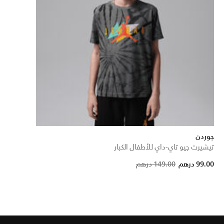
جوردن
تيشيرت جيو تاي-داي للأطفال الكبار
Price redu
to
99.00 درهم
149.00 درهم