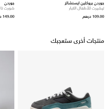
جوردن بروكلين ايسنشالز
جوردن
تيشيرت للأطفال الكبار
شورت تاي
duced from
109.00 درهم
149.00 درهم
منتجات أخرى ستعجبك