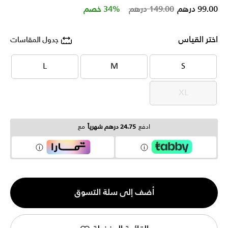
Price reduced from
to
99.00 درهم
149.00 درهم
34% خصم
اختر القياس
جدول المقاسات
L
M
S
L
M
S
XL
XL
ادفع
24.75 درهم شهرياً
مع
الكمية
أضف إلى سلة التسوق
1