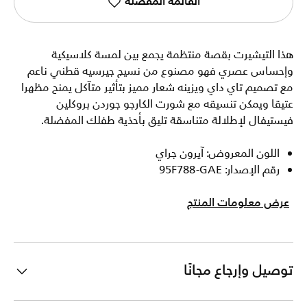
القائمة المفضلة
هذا التيشيرت بقصة منتظمة يجمع بين لمسة كلاسيكية
وإحساس عصري فهو مصنوع من نسيج جيرسيه قطني ناعم
مع تصميم تاي داي ويزينه شعار مميز بتأثير متآكل يمنح مظهرا
عتيقا ويمكن تنسيقه مع شورت الكارجو جوردن بروكلين
فيستيفال لإطلالة متناسقة تليق بأحذية طفلك المفضلة.
اللون المعروض: آيرون جراي
رقم الإصدار: 95F788-GAE
عرض معلومات المنتج
توصيل وإرجاع مجانًا