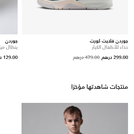
جوردن فلايت كورت
جوردن
حذاء للأطفال الكبار
بنطال ميت
Price reduc
to
299.00 درهم
479.00 درهم
129.00 درهم
منتجات شاهدتها مؤخرًا