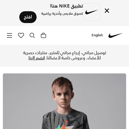
تطبيق NIKE هنا!
×
تسوق ملابس وأحذية رياضية
افتح
English
Nike
تسوق جوردن تيشيرت جيو تاي-داي للأطفال الكبار - آيرون جراي في
توصيل مجاني، إرجاع مجاني للمتجر، منتجات حصرية
للأعضاء، وعروض خاصة لأعضائنا.
انضم إلينا