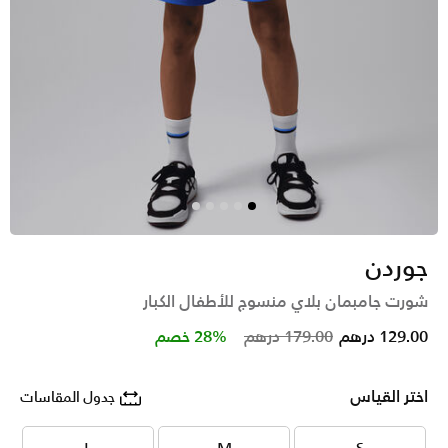
جوردن
شورت جامبمان بلاي منسوج للأطفال الكبار
Price reduced from
to
129.00 درهم
179.00 درهم
28% خصم
اختر القياس
جدول المقاسات