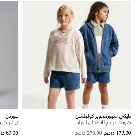
نايكي سبورتسوير كوليكشن
جوردن
شورت دينيم للأطفال الكبار
تيشيرت بط
om
Price reduc
to
179.00 درهم
279.00 درهم
69.00 درهم