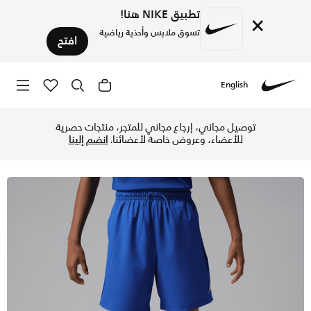
تطبيق NIKE هنا!
×
تسوق ملابس وأحذية رياضية
افتح
English
Nike
تسوق جوردن شورت جامبمان بلاي منسوج للأطفال الكبار - جيم روي
توصيل مجاني، إرجاع مجاني للمتجر، منتجات حصرية
للأعضاء، وعروض خاصة لأعضائنا.
انضم إلينا