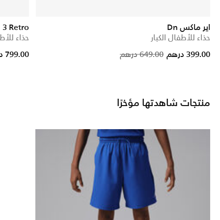
اير ماكس Dn
 3 Retro
حذاء للأطفال الكبار
حذاء للأطف
Price reduc
to
399.00 درهم
649.00 درهم
799.00 درهم
منتجات شاهدتها مؤخرًا