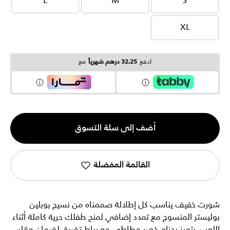
L
M
S
L
M
S
XL
XL
ادفع
32.25 درهم شهرياً
مع
الكمية
أضف إلى سلة التسوق
1
القائمة المفضلة
شورت خفيف يناسب كل إطلالة صممناه من نسيج بوبلين
بوليستر المنسوج مع تمدد إضافي لمنح طفلك حرية كاملة أثناء
اللعب. يتميز بحزام خصر مطاطي مع رباط تضيق لضمان مقاس