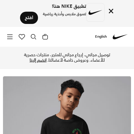
تطبيق NIKE هنا!
×
تسوق ملابس وأحذية رياضية
افتح
English
Nike
تسوق جوردن تيشيرت MJ's بيتزا للأطفال الكبار - أسود في الإمارات عبر موقع نايكي اونلاين، واكتشف أحدث التشكيلات والإصدارات الحصرية. احصل على توصيل وإرجاع مجاني ✓ دفع نقداً ✓ عبر تطبيق تابي ✓ وغيرها من الوسائل.
توصيل مجاني، إرجاع مجاني للمتجر، منتجات حصرية
للأعضاء، وعروض خاصة لأعضائنا.
انضم إلينا