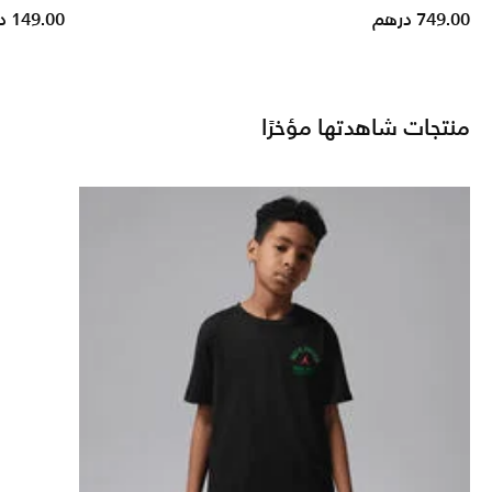
rice reduced from
to
749.00 درهم
149.00 درهم
منتجات شاهدتها مؤخرًا