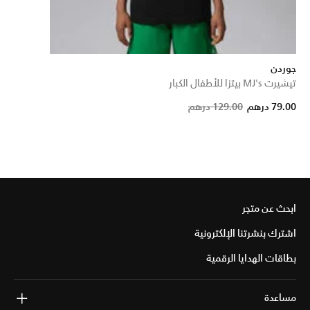
جوردن
تيشيرت MJ's بيتزا للأطفال الكبار
Price re
to
79.00 درهم
129.00 درهم
ابحث عن متجر
اشترك بنشرتنا الإلكترونية
بطاقات الهدايا الرقمية
مساعدة