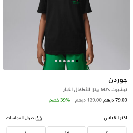
جوردن
تيشيرت MJ's بيتزا للأطفال الكبار
Price reduced from
to
79.00 درهم
129.00 درهم
39% خصم
اختر القياس
جدول المقاسات