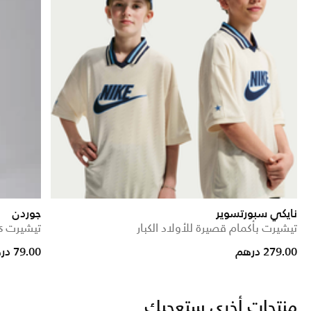
نايكي سبورتسوير
جوردن
تيشيرت بأكمام قصيرة للأولاد الكبار
تيشيرت MJ's بيتزا للأطفال الكبار
ce reduced from
to
279.00 درهم
79.00 درهم
منتجات أخرى ستعجبك