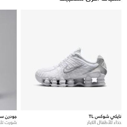
نايكي شوكس TL
جودرن س
حذاء للأطفال الكبار
شورت تك ل