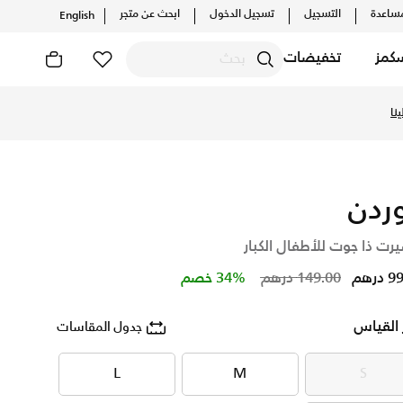
ساعدة
التسجيل
تسجيل الدخول
ابحث عن متجر
English
كمز
تخفيضات
ات الحصرية. احصل على توصيل وإرجاع مجاني ✓ دفع نقداً ✓ عبر تطبي
نا
ردن
رت ذا جوت للأطفال الكبار
Price reduced from
to
درهم
149.00 درهم
34% خصم
 القياس
جدول المقاسات
L
M
S
L
M
S