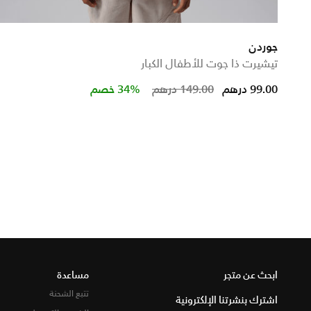
جوردن
تيشيرت ذا جوت للأطفال الكبار
Price reduced from
to
99.00 درهم
149.00 درهم
34% خصم
ابحث عن متجر
مساعدة
تتبع الشحنة
اشترك بنشرتنا الإلكترونية