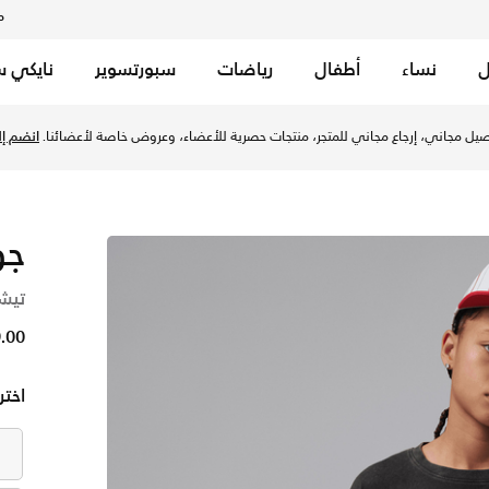
م
ل
نساء
أطفال
رياضات
سبورتسوير
نايكي س
إمارات عبر موقع نايكي اونلاين، واكتشف أحدث التشكيلات والإصدار
يل مجاني، إرجاع مجاني للمتجر، منتجات حصرية للأعضاء، وعروض خاصة لأعضائنا.
انضم إلي
جو
تيشي
99.00 
اختر