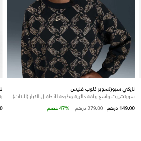
نايكي سبورتسوير كلوب فليس
نا
سويتشيرت واسع بياقة دائرية وطبعة للأطفال الكبار (للبنات)
بن
Price reduced from
to
149.00 درهم
279.00 درهم
47% خصم
00