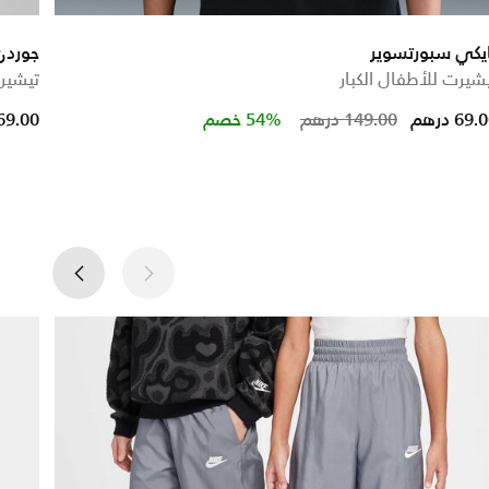
يكي سبورتسوير
جوردن
شيرت للأطفال الكبار
تيشيرت
d from
Price reduc
to
69. درهم
149.00 درهم
54% خصم
69.00 دره