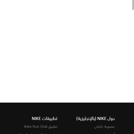
حول NIKE (بالإنجليزية)
تطبيقات NIKE
عضوية نايكي
تطبيق Nike Run Club