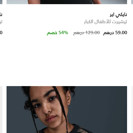
نايكي اير
نا
تيشيرت للأطفال الكبار
تي
ed from
Price reduced 
to
59.00 درهم
129.00 درهم
54% خصم
00