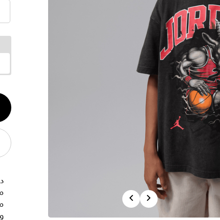
الكم
1
دع
من
Previous
Next
مل
و