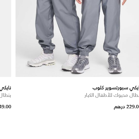
يكي سبورتسوير كلوب
نايكي
طال محبوك للأطفال الكبار
بنطال 
ced from
229. درهم
149.00 در