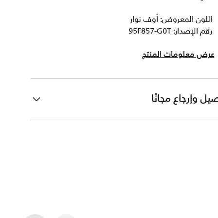
اللون المعروض: أوف نوار
رقم الإصدار: 95F857-G0T
عرض معلومات المنتج
يل وإرجاع مجانًا