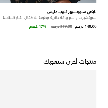
نايكي سبورتسوير كلوب فليس
سويتشيرت واسع بياقة دائرية وطبعة للأطفال الكبار (للبنات)
from
Price reduced from
to
149.00 درهم
279.00 درهم
47% خصم
منتجات أخرى ستعجبك