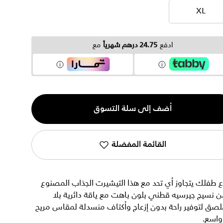
XL
XL
ادفع
24.75 درهم شهرياً
مع
ية
أضف إلى سلة التسوق
القائمة المفضلة
 طفلك يتجاوز أي تحد مع هذا التيشيرت الجذاب المصنوع
 نسيج جيرسيه قطني بلون باهت مع ياقة دائرية بلا
صق لتوفير راحة بدون إزعاج وأكتاف منسدلة لمقاس مريح
واسع.