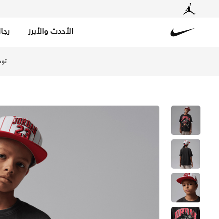
الأحدث والأبرز
رجا
Nike
تسوق جوردن تيشيرت ذا جوت للأطفال الكبار - أوف نوار في ال
توص