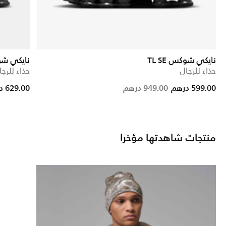
نايكي شوكس TL SE
نايكي شوكس
حذاء للرجال
حذاء للرجا
rice reduced from
to
Price reduc
to
599.00 درهم
949.00 درهم
629.00 درهم
منتجات شاهدتها مؤخرًا