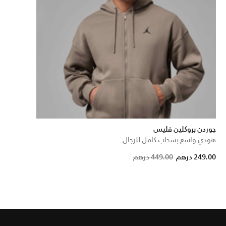
جوردن بروكلين فليس
هودي واسع بسحاب كامل للرجال
Price red
to
249.00 درهم
449.00 درهم