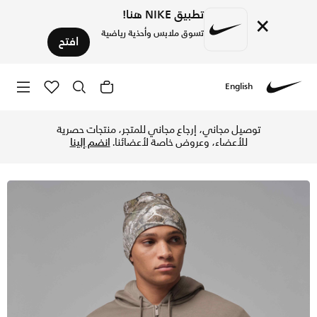
تطبيق NIKE هنا!
×
تسوق ملابس وأحذية رياضية
افتح
English
Nike
تسوق جوردن بروكلين فليس هودي واسع بسحاب كامل للرجال - أولف
توصيل مجاني، إرجاع مجاني للمتجر، منتجات حصرية
للأعضاء، وعروض خاصة لأعضائنا.
انضم إلينا