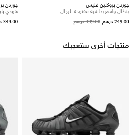
جوردن بروكلين فليس
جوردن بر
بنطال واسع بحاشية مفتوحة للرجال
هودي بلوف
Price reduced fro
to
249.00 درهم
399.00 درهم
349.00 درهم
منتجات أخرى ستعجبك