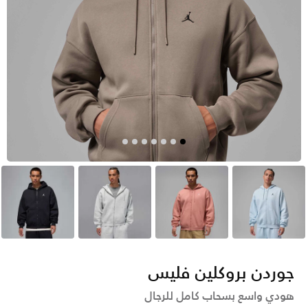
أزرق
وردي
رمادي
أسود
جوردن بروكلين فليس
هودي واسع بسحاب كامل للرجال