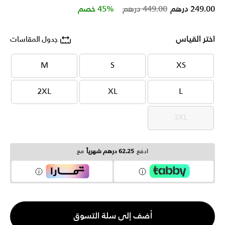
Price reduced from
to
249.00 درهم
449.00 درهم
45% خصم
اختر القياس
جدول المقاسات
M
S
XS
M
S
XS
2XL
XL
L
2XL
XL
L
3XL
3XL
ادفع
62.25 درهم شهرياً
مع
الكمية
أضف إلى سلة التسوق