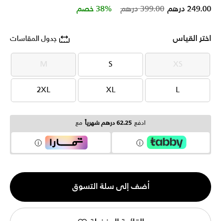
Price reduced from
to
249.00 درهم
399.00 درهم
38% خصم
اختر القياس
جدول المقاسات
M
S
XS
M
S
XS
2XL
XL
L
2XL
XL
L
ادفع
62.25 درهم شهرياً
مع
الكمية
أضف إلى سلة التسوق
1