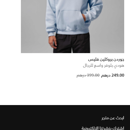
جوردن بروكلين فليس
هودي بلوفر واسع للرجال
Price 
t
249.00 درهم
399.00 درهم
ابحث عن متجر
اشترك بنشرتنا الإلكترونية