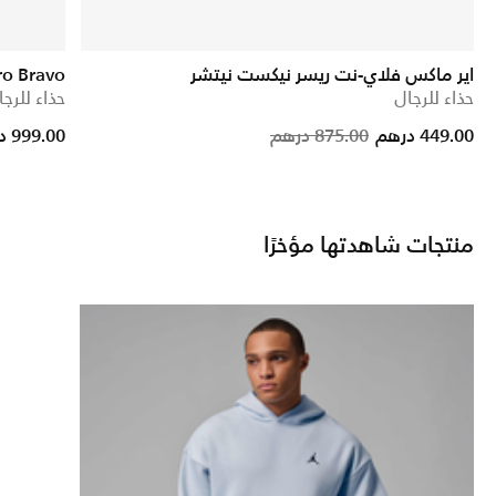
اير ماكس فلاي-نت ريسر نيكست نيتشر
ro Bravo"
حذاء للرجال
حذاء للرجا
Price reduced from
to
449.00 درهم
875.00 درهم
999.00 درهم
منتجات شاهدتها مؤخرًا