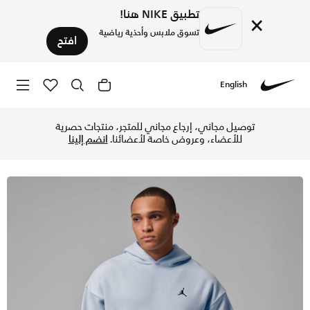
تطبيق NIKE هنا!
×
تسوق ملابس وأحذية رياضية
افتح
English
Nike
تسوق جوردن بروكلين فليس هودي بلوفر واسع للرجال - أورا/أسود 
توصيل مجاني، إرجاع مجاني للمتجر، منتجات حصرية
للأعضاء، وعروض خاصة لأعضائنا.
انضم إلينا