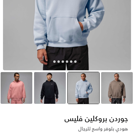
رمادي
أزرق
selected
أسود
وردي
جوردن بروكلين فليس
هودي بلوفر واسع للرجال