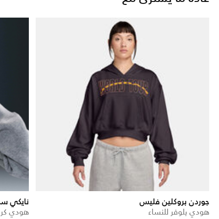
جوردن بروكلين فليس
نايكي سب
هودي بلوفر للنساء
هودي كرو