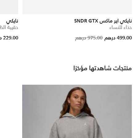
نايكي اير ماكس SNDR GTX
نايكي
حذاء للنساء
حقيبة الظهر (1
Price reduce
to
499.00 درهم
975.00 درهم
229.00 درهم
منتجات شاهدتها مؤخرًا