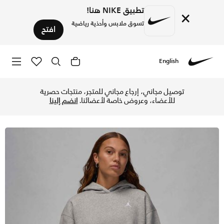
تطبيق NIKE هنا!
×
تسوق ملابس وأحذية رياضية
افتح
English
Nike
تسوق جوردن بروكلين فليس هودي بلوفر للنساء - دراك جراي هيذر/
توصيل مجاني، إرجاع مجاني للمتجر، منتجات حصرية
للأعضاء، وعروض خاصة لأعضائنا.
انضم إلينا