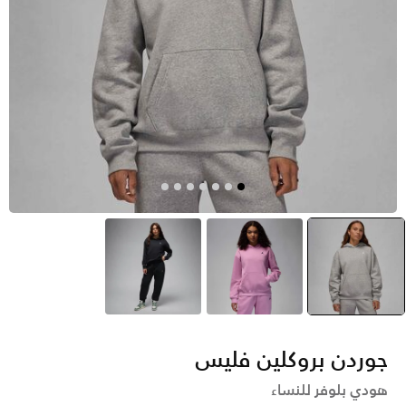
رمادي
selected
بنفسجي
أسود
جوردن بروكلين فليس
هودي بلوفر للنساء