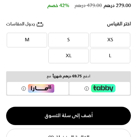
Price reduced from
to
279.00 درهم
479.00 درهم
42% خصم
اختر القياس
جدول المقاسات
M
S
XS
M
S
XS
XL
L
XL
L
ادفع
69.75 درهم شهرياً
مع
الكمية
أضف إلى سلة التسوق
1