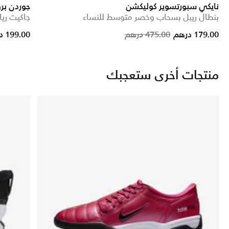
نايكي سبورتسوير كوليكشن
جوردن بر
بنطال ريبل بسحاب وخصر متوسط للنساء
جاكيت ري
educed from
Price reduced from
to
179.00 درهم
475.00 درهم
199.00 درهم
منتجات أخرى ستعجبك