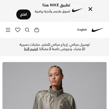
تطبيق NIKE هنا!
×
تسوق ملابس وأحذية رياضية
افتح
English
Nike
تسوق جوردن بروكلين جاكيت رياضي دوراشين للنساء - إنيغما ستون
توصيل مجاني، إرجاع مجاني للمتجر، منتجات حصرية
للأعضاء، وعروض خاصة لأعضائنا.
انضم إلينا