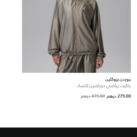
جوردن بروكلين
جاكيت رياضي دوراشين للنساء
Price re
to
279.00 درهم
479.00 درهم