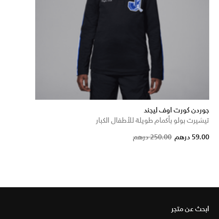
جوردن كورت اوف ليجند
تيشيرت بولو بأكمام طويلة للأطفال الكبار
Price reduced f
to
59.00 درهم
250.00 درهم
ابحث عن متجر