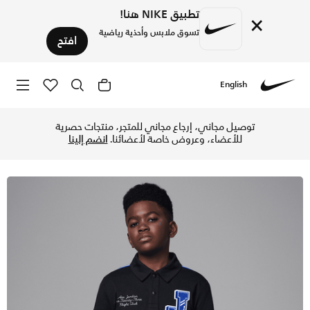
تطبيق NIKE هنا!
×
تسوق ملابس وأحذية رياضية
افتح
English
Nike
تسوق جوردن كورت اوف ليجند تيشيرت بولو بأكمام طويلة للأطفال ا
توصيل مجاني، إرجاع مجاني للمتجر، منتجات حصرية
للأعضاء، وعروض خاصة لأعضائنا.
انضم إلينا