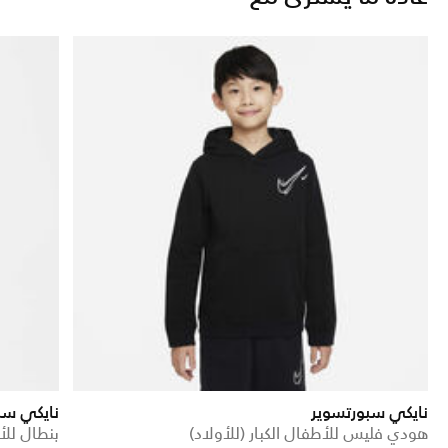
نايكي سبورتسوير
نايكي سب
هودي فليس للأطفال الكبار (للأولاد)
بنطال للأ