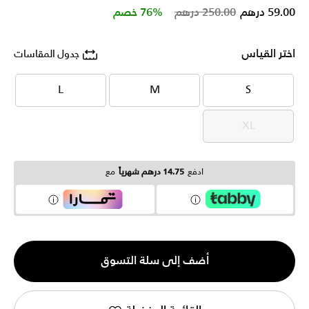
Price reduced from
to
59.00 درهم
250.00 درهم
76% خصم
اختر القياس
جدول المقاسات
L
M
S
L
M
S
XL
XL
ادفع
14.75 درهم شهرياً
مع
الكمية
أضف إلى سلة التسوق
1