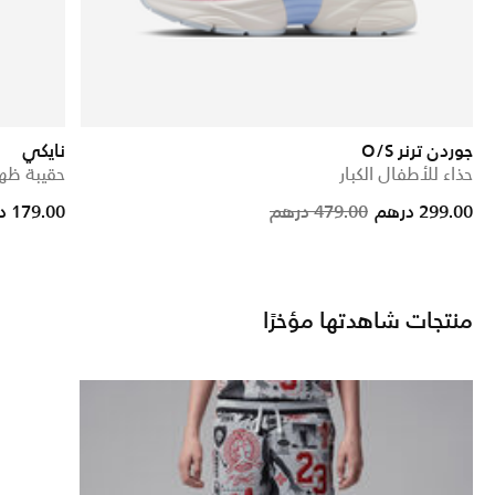
جوردن ترنر O/S
نايكي
حذاء للأطفال الكبار
حقيبة ظه
rice reduced from
to
Price reduc
to
299.00 درهم
479.00 درهم
179.00 درهم
منتجات شاهدتها مؤخرًا