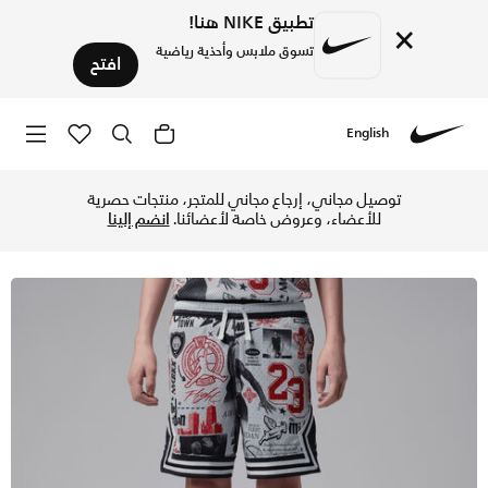
تطبيق NIKE هنا!
×
تسوق ملابس وأحذية رياضية
افتح
English
Nike
تسوق جوردن دراي-فت شورت سبورت دايموند MJ بطبعة للأطفال الكبار - نيوترال جراي في الإمارات عبر موقع نايكي اونلاين، واكتشف أحدث التشكيلات والإصدارات الحصرية. احصل على توصيل وإرجاع مجاني ✓ دفع نقداً ✓ عبر تطبيق تابي ✓ وغيرها من الوسائل.
توصيل مجاني، إرجاع مجاني للمتجر، منتجات حصرية
للأعضاء، وعروض خاصة لأعضائنا.
انضم إلينا