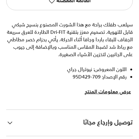
القائمة المفضلة
سيلعب طفلك براحة مع هذا الشورت المصنوع بنسيج شبكي
قابل للتهوية. تصميم معزز بتقنية Dri-FIT الطاردة للعرق سريعة
الجفاف للبقاء باردا وجافا أثناء الحركة. يأتي بحزام خصر مطاطي
مع رباط شد لضبط المقاس المناسب وبالإضافة إلى جيوب
على الجانبين لتخزين الأشياء الصغيرة.
اللون المعروض: نيوترال جراي
رقم الإصدار: 95D429-709
عرض معلومات المنتج
توصيل وإرجاع مجانًا