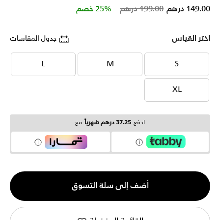
Price reduced from
to
149.00 درهم
199.00 درهم
25% خصم
اختر القياس
جدول المقاسات
L
M
S
L
M
S
XL
XL
ادفع
37.25 درهم شهرياً
مع
الكمية
أضف إلى سلة التسوق
1