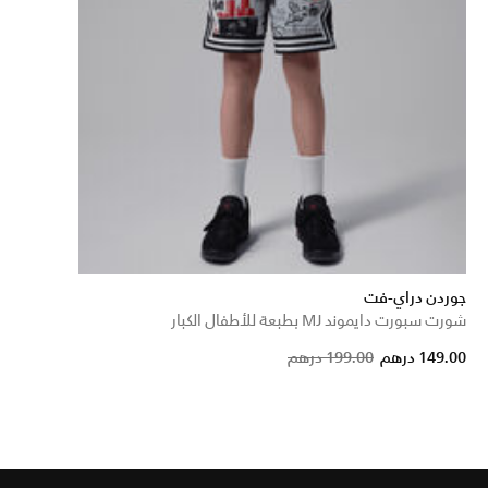
جوردن دراي-فت
شورت سبورت دايموند MJ بطبعة للأطفال الكبار
Price reduced from
to
149.00 درهم
199.00 درهم