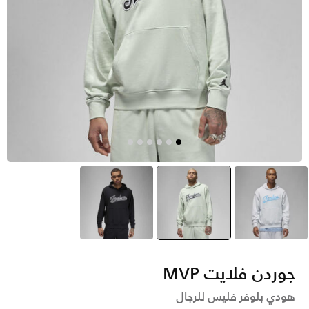
رمادي
أخضر
selected
أسود
جوردن فلايت MVP
هودي بلوفر فليس للرجال