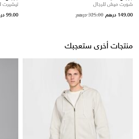
شورت ميش للرجال
تيشيرت ل
Price reduced from
to
Price reduc
to
149.00 درهم
325.00 درهم
99.00 درهم
منتجات أخرى ستعجبك