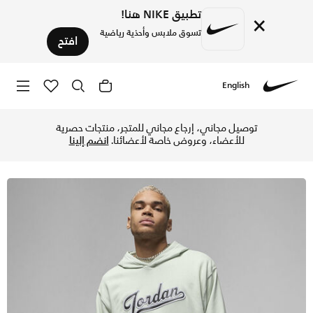
تطبيق NIKE هنا!
×
تسوق ملابس وأحذية رياضية
افتح
English
Nike
تسوق جوردن فلايت MVP هودي بلوفر فليس للرجال - سيفوم في الإمارات عبر موقع نايكي اونلاين، واكتشف أحدث التشكيلات والإصدارات الحصرية. احصل على توصيل وإرجاع مجاني ✓ دفع نقداً ✓ عبر تطبيق تابي ✓ وغيرها من الوسائل.
توصيل مجاني، إرجاع مجاني للمتجر، منتجات حصرية
للأعضاء، وعروض خاصة لأعضائنا.
انضم إلينا