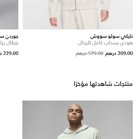
نايكي سولو سووش
جوردن س
هودي بسحاب كامل للرجال
بنطال ري
rice reduced from
to
Price reduc
to
209.00 درهم
579.00 درهم
229.00 درهم
منتجات شاهدتها مؤخرًا