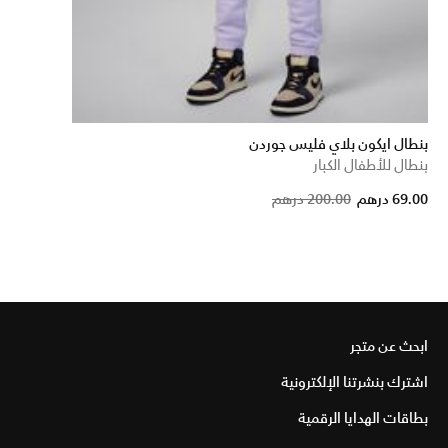
بنطال ايكون بلاي فليس جوردن
بنطال للأطفال الكبار
Price r
to
69.00 درهم
200.00 درهم
ابحث عن متجر
اشترك بنشرتنا الإلكترونية
بطاقات الهدايا الرقمية