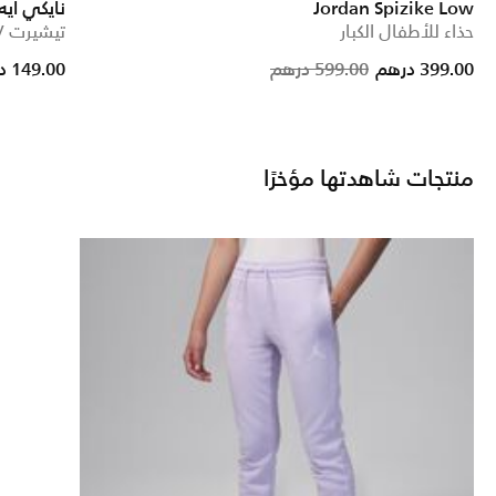
Jordan Spizike Low
نايكي اي
حذاء للأطفال الكبار
تيشيرت UV بأكمام طويلة للأطفال الكبار
ed from
Price reduc
to
399.00 درهم
599.00 درهم
149.00 درهم
منتجات شاهدتها مؤخرًا