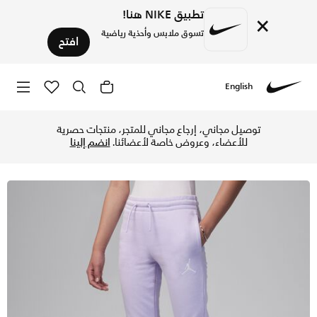
تطبيق NIKE هنا!
×
تسوق ملابس وأحذية رياضية
افتح
English
Nike
تسوق بنطال ايكون بلاي فليس جوردن بنطال للأطفال الكبار - فاي
توصيل مجاني، إرجاع مجاني للمتجر، منتجات حصرية
للأعضاء، وعروض خاصة لأعضائنا.
انضم إلينا