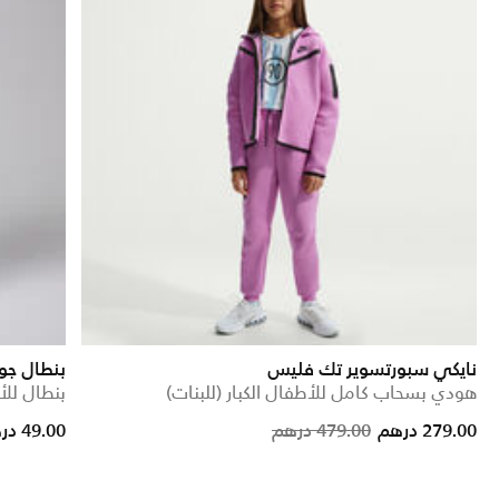
نايكي سبورتسوير تك فليس
بنطال جو
هودي بسحاب كامل للأطفال الكبار (للبنات)
بنطال للأ
uced from
Price reduced from
to
279.00 درهم
479.00 درهم
49.00 درهم