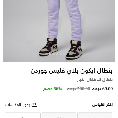
بنطال ايكون بلاي فليس جوردن
بنطال للأطفال الكبار
Price reduced from
to
69.00 درهم
200.00 درهم
66% خصم
اختر القياس
جدول المقاسات