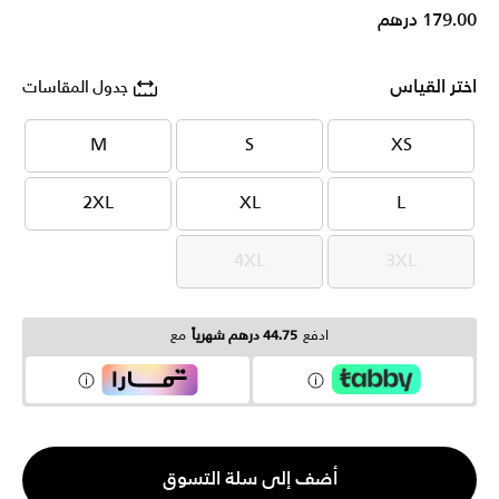
179.00 درهم
اختر القياس
جدول المقاسات
M
S
XS
M
S
XS
2XL
XL
L
2XL
XL
L
4XL
3XL
4XL
3XL
ادفع
44.75 درهم شهرياً
مع
الكمية
أضف إلى سلة التسوق