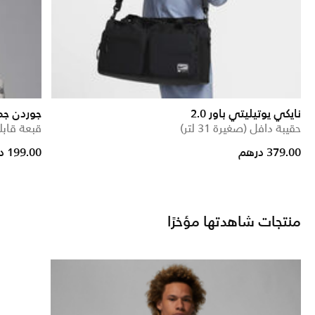
نايكي يوتيليتي باور 2.0
جوردن جم
حقيبة دافل (صغيرة 31 لتر)
قبعة قابل
379.00 درهم
199.00 درهم
منتجات شاهدتها مؤخرًا