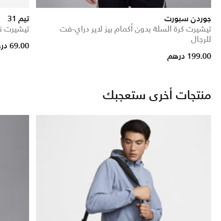
جوردن سبورت
تيم 31
تيشيرت كرة السلة بدون أكمام بيز لاير دراي-فت
تيشيرت نا
للرجال
ed from
69.00 درهم
199.00 درهم
منتجات أخرى ستعجبك