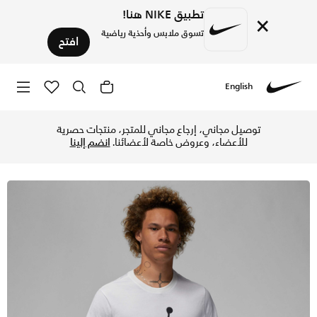
تطبيق NIKE هنا!
×
تسوق ملابس وأحذية رياضية
افتح
English
Nike
تسوق جوردن جمبمان تيشيرت للرجال - أبيض/أسود في الإمارات عبر
توصيل مجاني، إرجاع مجاني للمتجر، منتجات حصرية
للأعضاء، وعروض خاصة لأعضائنا.
انضم إلينا