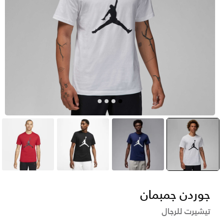
أبيض
selected
أزرق
أسود
أحمر
جوردن جمبمان
تيشيرت للرجال