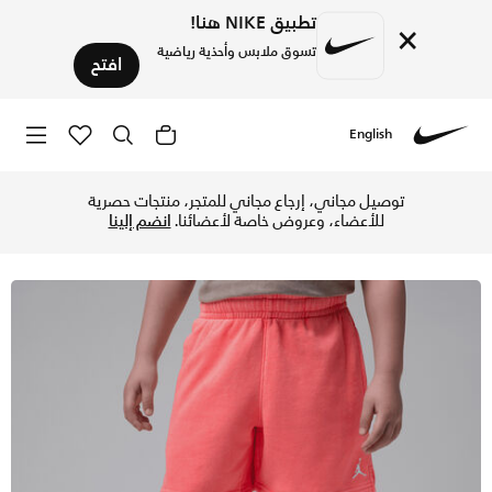
تطبيق NIKE هنا!
×
تسوق ملابس وأحذية رياضية
افتح
English
Nike
تسوق جوردن شورت بروكلين فرنش تيري باهت للأطفال الصغار - برا
توصيل مجاني، إرجاع مجاني للمتجر، منتجات حصرية
للأعضاء، وعروض خاصة لأعضائنا.
انضم إلينا