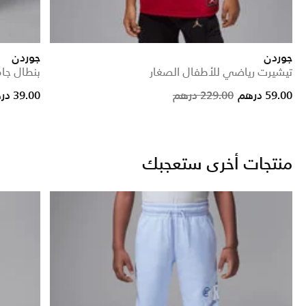
جوردن
جوردن
تيشيرت رياضي للأطفال الصغار
بنطال جامبمان ف
Price reduced
to
59.00 درهم
229.00 درهم
39.00 درهم
منتجات أخرى ستعجبك