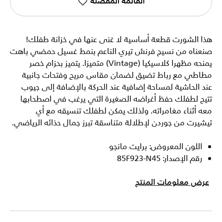
القائمة المفضلة
هذا الشورت قطعة أساسية لا غنى عنها في خزانة طفلك!
صنعناه من نسيج فرنش تيري الناعم بنمط غسيل حمضي باهت
يمنحه مظهرا كلاسيكيا (Vintage) متميزا. يتميز بحزام خصر
مطاطي مع رباط تضيق لضمان مقاس مريح وفتحات جانبية
عند الحاشية لمساحة إضافية عند الحركة بالإضافة إلى جيوب
تتيح لطفلك حفظ أغراضه الصغيرة التي يرغب في اصطحابها
معه أثناء مغامراته. ولذلك يمكن لطفلك تنسيقه مع أي
تيشيرت من جوردن لإطلالة متناسقة تبرز جمال حذائه الرياضي.
اللون المعروض: برايت مانجو
رقم الإصدار: 85F923-N45
عرض معلومات المنتج