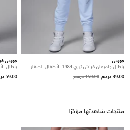
جوردن
جوردن فر
بنطال جامبمان فرنش تيري 1984 للأطفال الصغار
بنطال للأ
Price reduced from
to
Price reduced from
to
39.00 درهم
150.00 درهم
59.00 درهم
منتجات شاهدتها مؤخرًا