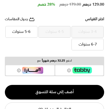
Price reduced from
to
129.00 درهم
179.00 درهم
28% خصم
اختر القياس
جدول المقاسات
3-4 سنوات
4-5 سنوات
5-6 سنوات
3-4 سنوات
4-5 سنوات
5-6 سنوات
6-7 سنوات
6-7 سنوات
ادفع
32.25 درهم شهرياً
مع
الكمية
أضف إلى سلة التسوق
1