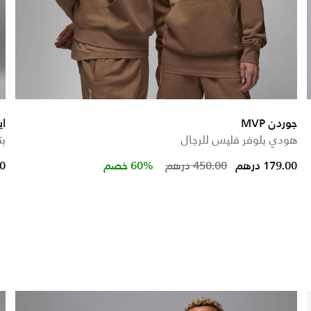
جوردن MVP
اي
هودي بلوفر فليس للرجال
بن
 from
Price reduced fro
to
179.00 درهم
450.00 درهم
60% خصم
00