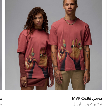
جوردن فلايت MVP
جو
تيشيرت رنجز للرجال
بن