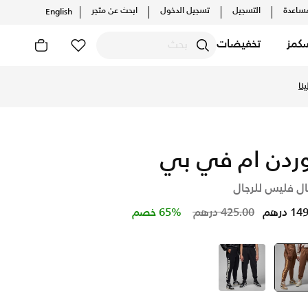
ساعدة
التسجيل
تسجيل الدخول
ابحث عن متجر
English
كمز
تخفيضات
تشف أحدث التشكيلات والإصدارات الحصرية. احصل على توصيل وإرجاع 
نا
ردن ام في بي
ال فليس للرجال
Price reduced from
to
 درهم
425.00 درهم
65% خصم
بنى
selected
أسود