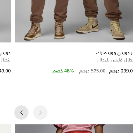
ر جوردن ووردمارك
جوردن
طال فليس للرجال
بنطال
ced from
Price reduced
to
299. درهم
575.00 درهم
48% خصم
249.00 در