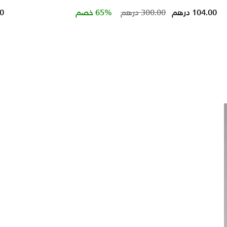
 from
Price reduced fro
to
104.00 درهم
300.00 درهم
65% خصم
00