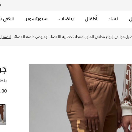
م
ل
نساء
أطفال
رياضات
سبورتسوير
نايكي س
انج تشالك/أورانج تشالك في الإمارات عبر موقع نايكي اونلاين، واك
يل مجاني، إرجاع مجاني للمتجر، منتجات حصرية للأعضاء، وعروض خاصة لأعضائنا.
انضم إلي
جو
بنط
149.00