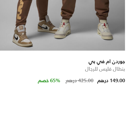
جوردن ام في بي
بنطال فليس للرجال
Price reduced from
to
149.00 درهم
425.00 درهم
65% خصم