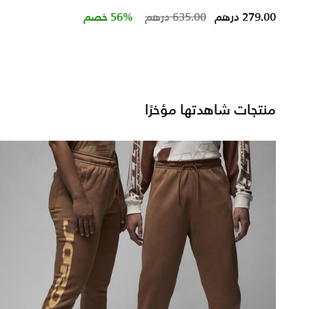
m
Price reduced from
to
279.00 درهم
635.00 درهم
56% خصم
منتجات شاهدتها مؤخرًا