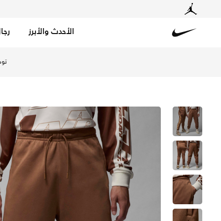
الأحدث والأبرز
رجا
Nike
تسوق جوردن ام في بي بنطال فليس للرجال - أركيو براون/أور
توص