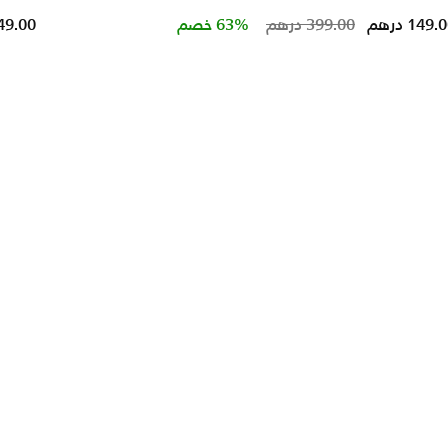
ced from
Price reduced
to
149. درهم
399.00 درهم
63% خصم
349.00 در