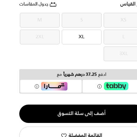
 القياس
جدول المقاسات
M
S
XS
M
S
XS
2XL
XL
L
2XL
XL
L
3XL
3XL
ادفع
37.25 درهم شهرياً
مع
ية
أضف إلى سلة التسوق
القائمة المفضلة