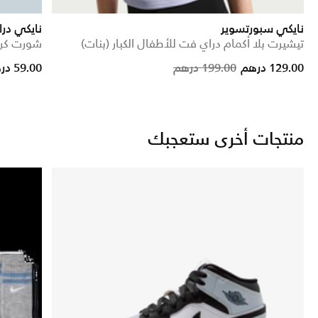
نايكي سبورتسوير
نايكي در
تيشيرت بلا أكمام دراي فت للأطفال الكبار (بنات)
شورت كرة 
ce reduced from
to
Price reduced from
to
129.00 درهم
199.00 درهم
59.00 درهم
منتجات أخرى ستعجبك