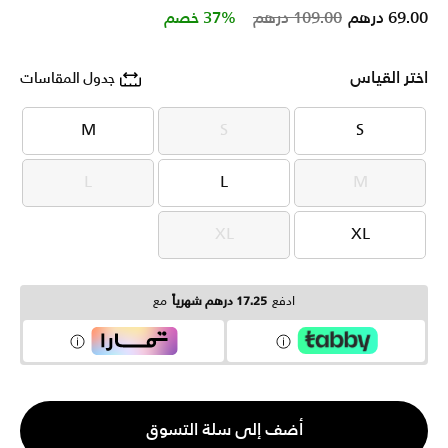
Price reduced from
to
69.00 درهم
109.00 درهم
37% خصم
اختر القياس
جدول المقاسات
M
S
S
M
S
S
L
L
M
L
L
M
XL
XL
XL
XL
ادفع
17.25 درهم شهرياً
مع
الكمية
أضف إلى سلة التسوق