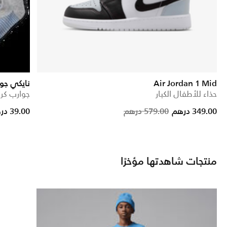
Air Jordan 1 Mid
نايكي جو
حذاء للأطفال الكبار
جوارب كرة لل
Price reduced from
to
Price reduc
to
349.00 درهم
579.00 درهم
39.00 درهم
منتجات شاهدتها مؤخرًا