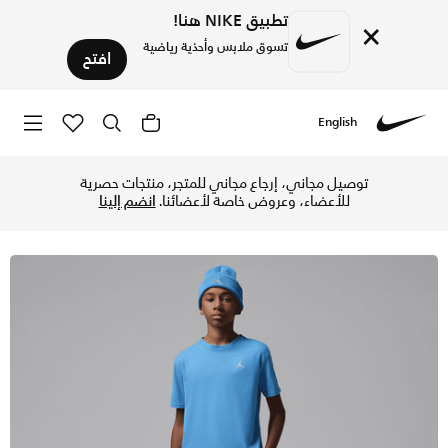
تطبيق NIKE هنا!
×
تسوق ملابس وأحذية رياضية
افتح
English
Nike
تسوق جوردن تيشيرت بطبعة جمبمان اير مطرزة للأطفال الكبار - يو
توصيل مجاني، إرجاع مجاني للمتجر، منتجات حصرية
للأعضاء، وعروض خاصة لأعضائنا.
انضم إلينا