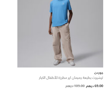
جوردن
تيشيرت بطبعة جمبمان اير مطرزة للأطفال الكبار
Price reduced from
to
69.00 درهم
109.00 درهم