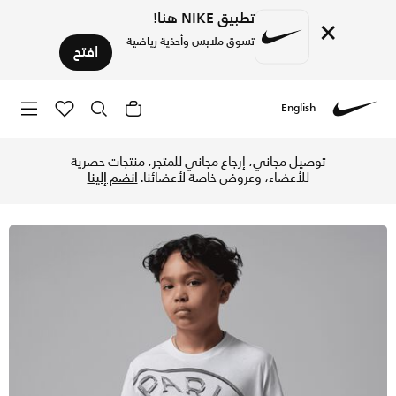
تطبيق NIKE هنا!
×
تسوق ملابس وأحذية رياضية
افتح
English
Nike
تسوق جوردن باريس سان جيرمان تيشيرت التمرين دراي-فت للأطفال 
توصيل مجاني، إرجاع مجاني للمتجر، منتجات حصرية
للأعضاء، وعروض خاصة لأعضائنا.
انضم إلينا