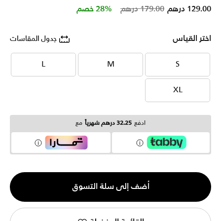
Price reduced from
to
129.00 درهم
179.00 درهم
28% خصم
اختر القياس
جدول المقاسات
L
M
S
L
M
S
XL
XL
ادفع
32.25 درهم شهرياً
مع
الكمية
أضف إلى سلة التسوق
1