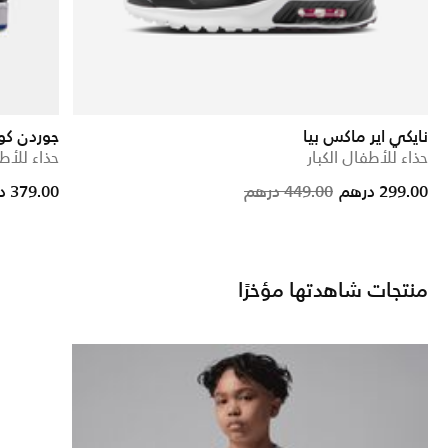
نايكي اير ماكس بيا
جوردن كو
حذاء للأطفال الكبار
حذاء للأطف
Price reduc
to
299.00 درهم
449.00 درهم
379.00 درهم
منتجات شاهدتها مؤخرًا