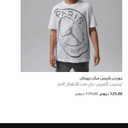
جوردن باريس سان جيرمان
تيشيرت التمرين دراي-فت للأطفال الكبار
Price reduced f
to
129.00 درهم
179.00 درهم