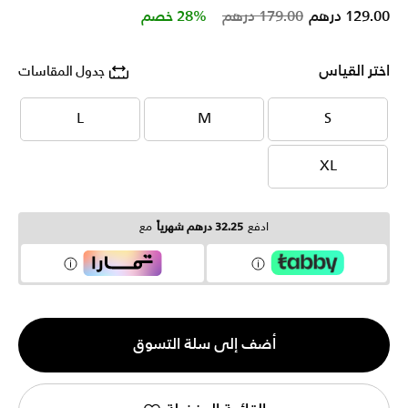
Price reduced from
to
129.00 درهم
179.00 درهم
28% خصم
اختر القياس
جدول المقاسات
L
M
S
L
M
S
XL
XL
ادفع
32.25 درهم شهرياً
مع
الكمية
أضف إلى سلة التسوق
1