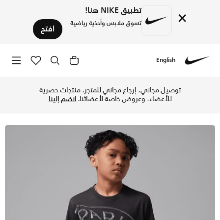
تطبيق NIKE هنا!
×
تسوق ملابس وأحذية رياضية
افتح
English
Nike
تسوق جوردن باريس سان جيرمان تيشيرت التمرين دراي-فت للأطفال ا
توصيل مجاني، إرجاع مجاني للمتجر، منتجات حصرية
للأعضاء، وعروض خاصة لأعضائنا.
انضم إلينا