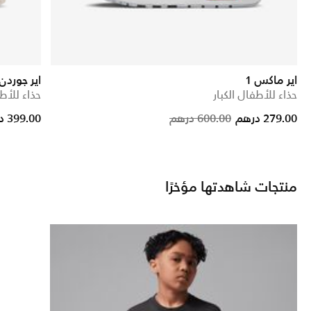
اير ماكس 1
اير جوردن VP 92
حذاء للأطفال الكبار
حذاء للأطف
rice reduced from
to
Price reduc
to
279.00 درهم
600.00 درهم
399.00 درهم
منتجات شاهدتها مؤخرًا