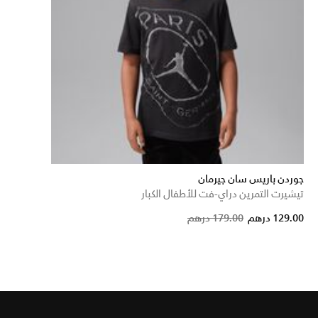
جوردن باريس سان جيرمان
تيشيرت التمرين دراي-فت للأطفال الكبار
Price reduced f
to
129.00 درهم
179.00 درهم