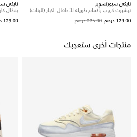
نايكي سبورتسوير
نايكي سب
تيشيرت كروب بأكمام طويلة للأطفال الكبار (للبنات)
بنطال كار
educed from
Price reduced from
to
129.00 درهم
275.00 درهم
129.00 درهم
منتجات أخرى ستعجبك