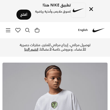
تطبيق NIKE هنا!
×
تسوق ملابس وأحذية رياضية
افتح
English
Nike
تسوق جوردن كاي 54 تيشيرت دراي-فت سبورت ستاتيمنت للأطفال الكبار - أبيض في الإمارات عبر موقع نايكي اونلاين، واكتشف أحدث التشكيلات والإصدارات الحصرية. احصل على توصيل وإرجاع مجاني ✓ دفع نقداً ✓ عبر تطبيق تابي ✓ وغيرها من الوسائل.
توصيل مجاني، إرجاع مجاني للمتجر، منتجات حصرية
للأعضاء، وعروض خاصة لأعضائنا.
انضم إلينا