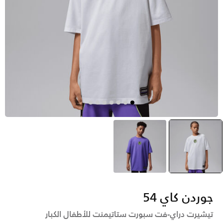
أسود
selected
بنفسجي
جوردن كاي 54
تيشيرت دراي-فت سبورت ستاتيمنت للأطفال الكبار