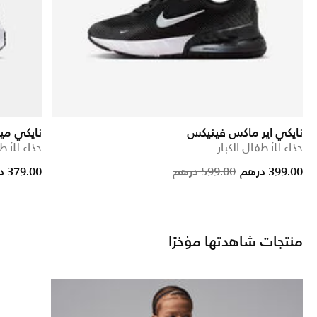
نايكي اير ماكس فينيكس
نايكي مي
حذاء للأطفال الكبار
حذاء للأطف
Price reduc
to
399.00 درهم
599.00 درهم
379.00 درهم
منتجات شاهدتها مؤخرًا