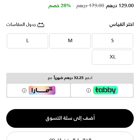
Price reduced from
to
129.00 درهم
179.00 درهم
28% خصم
اختر القياس
جدول المقاسات
L
M
S
L
M
S
XL
XL
ادفع
32.25 درهم شهرياً
مع
الكمية
أضف إلى سلة التسوق
1