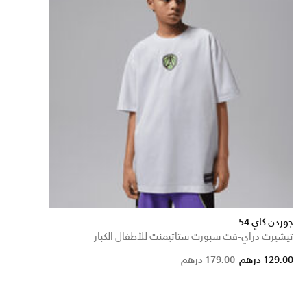
جوردن كاي 54
تيشيرت دراي-فت سبورت ستاتيمنت للأطفال الكبار
Price reduced from
to
129.00 درهم
179.00 درهم