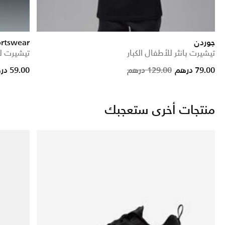
جوردن
ortswear
تيشيرت بانثر للأطفال الكبار
تيشيرت لل
Price reduced from
to
Price red
to
79.00 درهم
129.00 درهم
59.00 درهم
منتجات أخرى ستعجبك