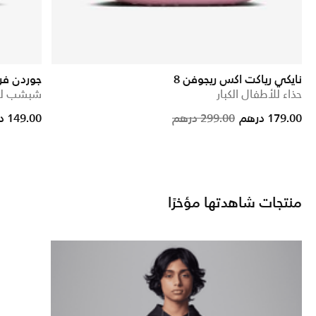
نايكي رياكت اكس ريجوفن 8
جوردن فرا
حذاء للأطفال الكبار
شبشب للأ
Price reduc
to
179.00 درهم
299.00 درهم
149.00 درهم
منتجات شاهدتها مؤخرًا