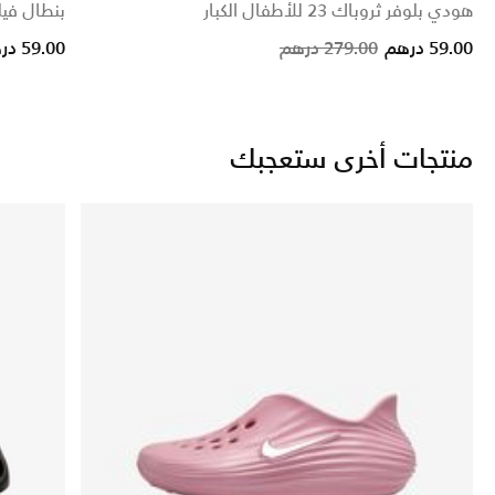
هودي بلوفر ثروباك 23 للأطفال الكبار
بنطال فيلو
Price reduced from
to
Price reduced from
to
59.00 درهم
279.00 درهم
59.00 درهم
منتجات أخرى ستعجبك