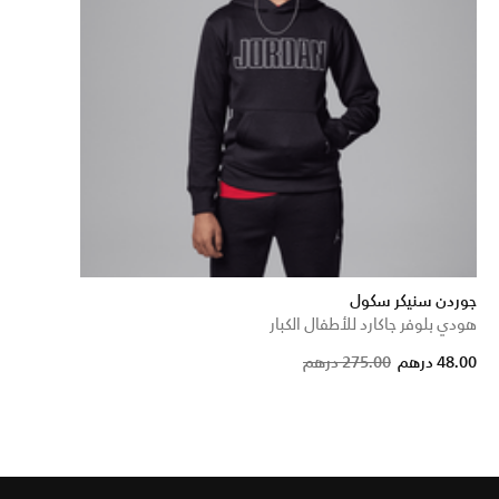
جوردن سنيكر سكول
هودي بلوفر جاكارد للأطفال الكبار
Price re
to
48.00 درهم
275.00 درهم