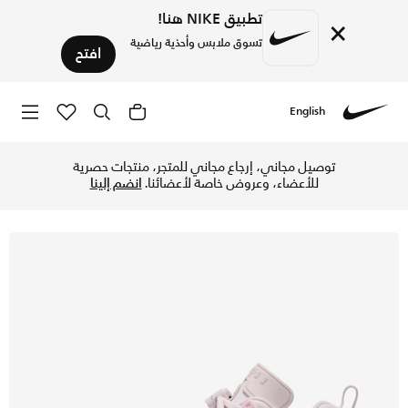
تطبيق NIKE هنا!
×
تسوق ملابس وأحذية رياضية
افتح
English
Nike
تسوق جوردن سبيزيكي لو حذاء للنساء - بيرل بينك/وولف جراي/أبي
توصيل مجاني، إرجاع مجاني للمتجر، منتجات حصرية
للأعضاء، وعروض خاصة لأعضائنا.
انضم إلينا