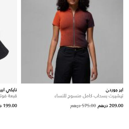
اير جوردن
نايكي اب
تيشيرت بسحاب كامل منسوج للنساء
قبعة فوتو
Price reduced from
to
209.00 درهم
575.00 درهم
199.00 درهم