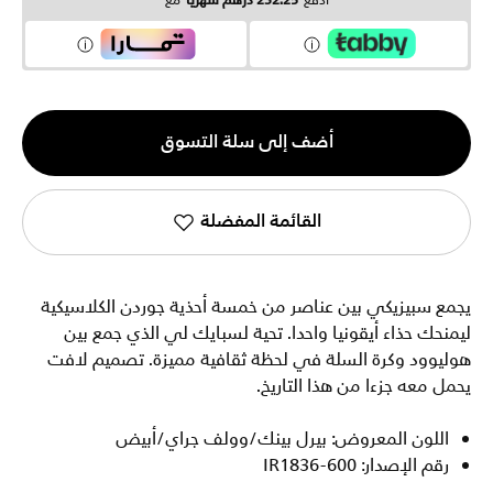
ادفع
232.25 درهم شهرياً
مع
الكمية
أضف إلى سلة التسوق
1
القائمة المفضلة
يجمع سبيزيكي بين عناصر من خمسة أحذية جوردن الكلاسيكية
ليمنحك حذاء أيقونيا واحدا. تحية لسبايك لي الذي جمع بين
هوليوود وكرة السلة في لحظة ثقافية مميزة. تصميم لافت
يحمل معه جزءا من هذا التاريخ.
اللون المعروض: بيرل بينك/وولف جراي/أبيض
رقم الإصدار: IR1836-600