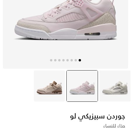
أبيض
وردي
selected
أبيض
جوردن سبيزيكي لو
حذاء للنساء