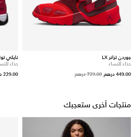
جوردن ترانر LX
نايكي توتا
حذاء للنساء
حذاء للنس
rice reduced from
to
Price reduc
to
449.00 درهم
729.00 درهم
229.00 درهم
منتجات أخرى ستعجبك