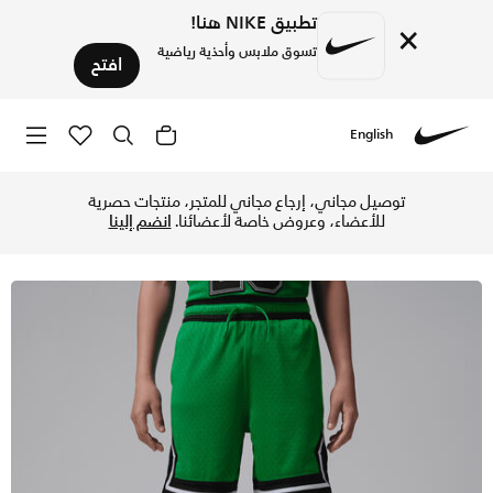
تطبيق NIKE هنا!
×
تسوق ملابس وأحذية رياضية
افتح
English
Nike
تسوق جوردن سبورت شورت دايموند دراي-فت للأطفال الكبار - لاكي
توصيل مجاني، إرجاع مجاني للمتجر، منتجات حصرية
للأعضاء، وعروض خاصة لأعضائنا.
انضم إلينا