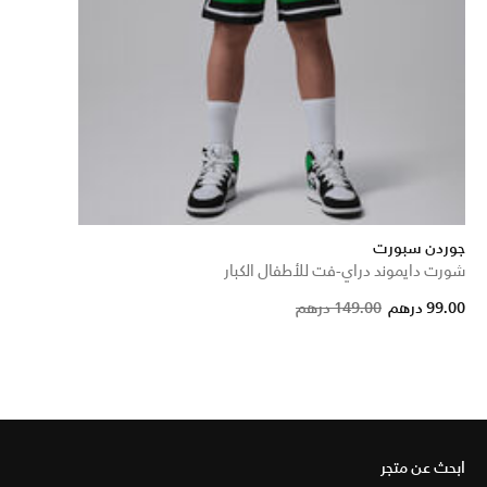
جوردن سبورت
شورت دايموند دراي-فت للأطفال الكبار
Price reduced
to
99.00 درهم
149.00 درهم
ابحث عن متجر