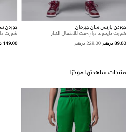
جوردن باريس سان جيرمان
جوردن س
شورت دايموند دراي-فت للأطفال الكبار
شورت دايم
Price reduced from
to
89.00 درهم
229.00 درهم
149.00 درهم
منتجات شاهدتها مؤخرًا