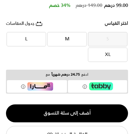
Price reduced from
to
99.00 درهم
149.00 درهم
34% خصم
اختر القياس
جدول المقاسات
L
M
S
L
M
S
XL
XL
ادفع
24.75 درهم شهرياً
مع
الكمية
أضف إلى سلة التسوق
1