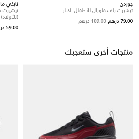
جوردن
نايكي ما
تيشيرت باف فلورال للأطفال الكبار
تيشيرت در
(للأولاد)
Price reduced f
to
79.00 درهم
109.00 درهم
59.00 درهم
منتجات أخرى ستعجبك