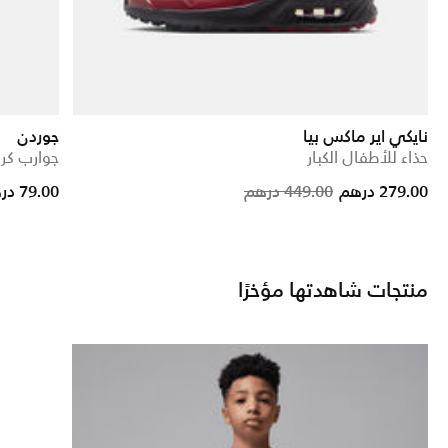
نايكي اير ماكس بيا
جوردن
حذاء للأطفال الكبار
جوارب كرو با
Price reduc
to
279.00 درهم
449.00 درهم
79.00 درهم
منتجات شاهدتها مؤخرًا