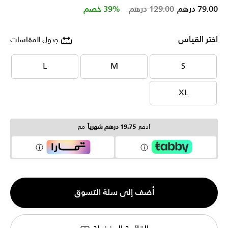
Price reduced from
to
79.00 درهم
129.00 درهم
39% خصم
اختر القياس
جدول المقاسات
L
M
S
L
M
S
XL
XL
ادفع
19.75 درهم شهرياً
مع
الكمية
أضف إلى سلة التسوق
1