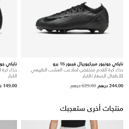
نايكي جونيور ميركيوريال فيبور 16 برو
نايكي جونيور 
حذاء كرة القدم منخفض لملاعب العشب الطبيعي
حذاء كرة 
للأطفال الصغار/الكبار
الكبار
Price reduced from
to
244.00 درهم
629.00 درهم
149.00 درهم
منتجات أخرى ستعجبك