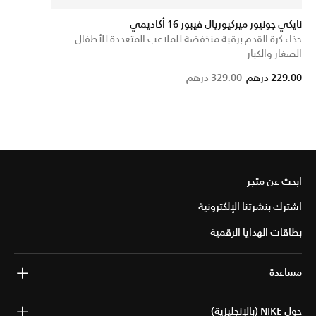
نايكي جونيور ميركيوريال فيبور 16 أكاديمي
حذاء كرة القدم برقبة منخفضة للملاعب المتعددة للأطفال
الصغار والكبار
Price reduced from
to
229.00 درهم
329.00 درهم
ابحث عن متجر
اشترك بنشرتنا الإلكترونية
بطاقات الهدايا الرقمية
مساعدة
حول NIKE (بالإنجليزية)