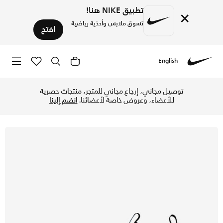
تطبيق NIKE هنا!
×
تسوق ملابس وأحذية رياضية
افتح
English
Nike
تسوق نايكي جونيور ميركيوريال فيبور 16 أكاديمي حذاء كرة القدم برقبة منخفضة للملاعب المتعددة للأطفال الصغار والكبار - أسود/آيس بلو في الإمارات عبر موقع نايكي اونلاين، واكتشف أحدث التشكيلات والإصدارات الحصرية. احصل على توصيل وإرجاع مجاني ✓ دفع نقداً ✓ عبر تطبيق تابي ✓ وغيرها من الوسائل.
توصيل مجاني، إرجاع مجاني للمتجر، منتجات حصرية
للأعضاء، وعروض خاصة لأعضائنا.
انضم إلينا