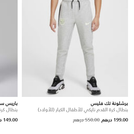
برشلونة تك فليس
باريس سا
بنطال كرة القدم نايكي للأطفال الكبار (للأولاد)
بنطال كرة
Price reduced from
to
199.00 درهم
550.00 درهم
149.00 درهم