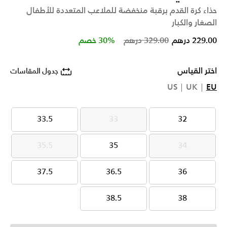
حذاء كرة القدم برقبة منخفضة للملاعب المتعددة للأطفال
الصغار والكبار
Price reduced from
to
229.00 درهم
329.00 درهم
30% خصم
اختر القياس
جدول المقاسات
US
UK
EU
33.5
33
32
33.5
33
32
35.5
35
34
35.5
35
34
37.5
36.5
36
37.5
36.5
36
38.5
38
38.5
38