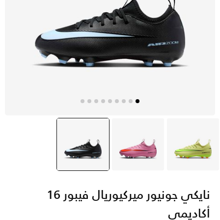
أخضر
وردي
أسود
selected
نايكي جونيور ميركيوريال فيبور 16
أكاديمي