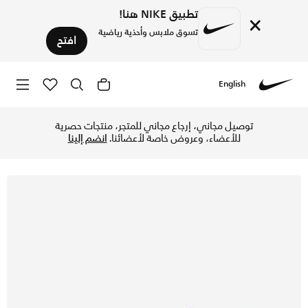
تطبيق NIKE هنا!
×
تسوق ملابس وأحذية رياضية
افتح
English
Nike
تسوق نايكي جونيور ميركيوريال فيبور 16 برو 'كيليان مبابي' حذاء كرة القدم منخفض لملاعب العشب الطبيعي للأطفال الكبار - جراند بيربل/بيل ايفوري في الإمارات عبر موقع نايكي اونلاين، واكتشف أحدث التشكيلات والإصدارات الحصرية. احصل على توصيل وإرجاع مجاني ✓ دفع نقداً ✓ عبر تطبيق تابي ✓ وغيرها من الوسائل.
توصيل مجاني، إرجاع مجاني للمتجر، منتجات حصرية
للأعضاء، وعروض خاصة لأعضائنا.
انضم إلينا