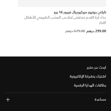
نايكي جونيور ميركيوريال فيبور 16 برو
حذاء كرة القدم منخفض لملاعب العشب الطبيعي للأطفال
الكبار
Price reduced from
to
299.00 درهم
679.00 درهم
ابحث عن متجر
اشترك بنشرتنا الإلكترونية
بطاقات الهدايا الرقمية
مساعدة