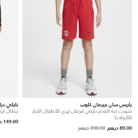
باريس سان جيرمان كلوب
نايكي درا
شورت كرة القدم نايكي فرنش تيري للأطفال الكبار
بنطال كرة
(للأولاد)
rice reduced from
to
149.00 درهم
Price reduced from
to
89.00 درهم
200.00 درهم