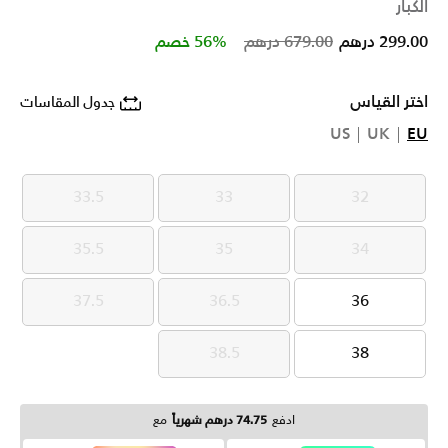
الكبار
Price reduced from
to
299.00 درهم
679.00 درهم
56% خصم
اختر القياس
جدول المقاسات
US
UK
EU
33.5
33
32
33.5
33
32
35.5
35
34
35.5
35
34
37.5
36.5
36
37.5
36.5
36
38.5
38
38.5
38
ادفع
74.75 درهم شهرياً
مع