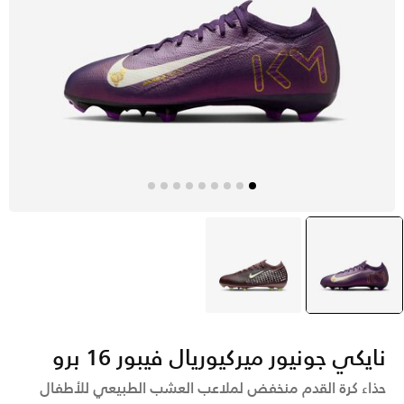
بنفسجي
selected
بنى
نايكي جونيور ميركيوريال فيبور 16 برو
حذاء كرة القدم منخفض لملاعب العشب الطبيعي للأطفال