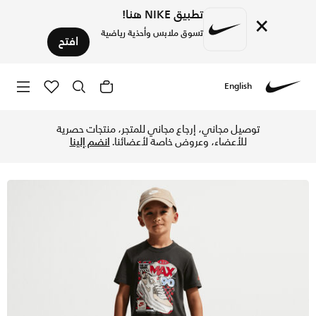
تطبيق NIKE هنا!
×
تسوق ملابس وأحذية رياضية
افتح
English
Nike
تسوق نايكي تيشيرت اير ماكس سنيكير للأطفال الصغار - داركسموك
توصيل مجاني، إرجاع مجاني للمتجر، منتجات حصرية
للأعضاء، وعروض خاصة لأعضائنا.
انضم إلينا