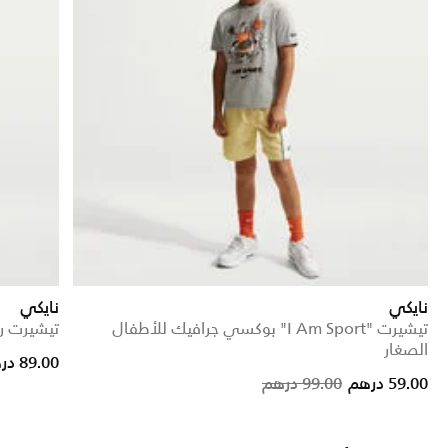
نايكي
نايكي
تيشيرت "I Am Sport" بوكسي جرافيك للأطفال
تيشيرت ري
الصغار
89.00 درهم
Price reduced from
to
59.00 درهم
99.00 درهم