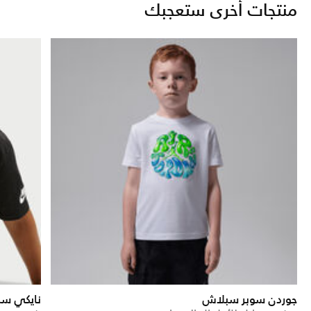
منتجات أخرى ستعجبك
جوردن سوبر سبلاش
نايكي سبو