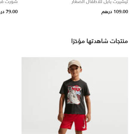
تيشيرت بابل للأطفال الصغار
شورت فري
reduced from
o
109.00 درهم
79.00 درهم
منتجات شاهدتها مؤخرًا