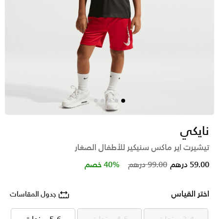
نايكي
تيشيرت اير ماكس سنيكير للأطفال الصغار
Price reduced from
to
59.00 درهم
99.00 درهم
40% خصم
اختر القياس
جدول المقاسات