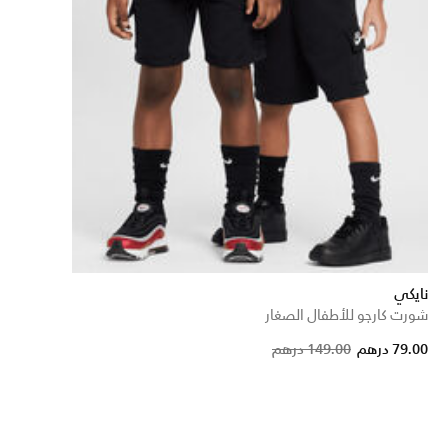
نايكي
شورت كارجو للأطفال الصغار
Pric
79.00 درهم
149.00 درهم