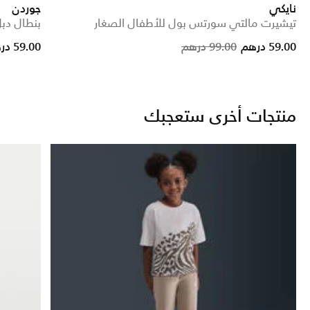
نايكي
جوردن
تيشيرت مالتي سورتس بول للأطفال الصغار
بنطال دبل كارجو MJ
educed from
Price reduced from
to
59.00 درهم
99.00 درهم
59.00 درهم
منتجات أخرى ستعجبك