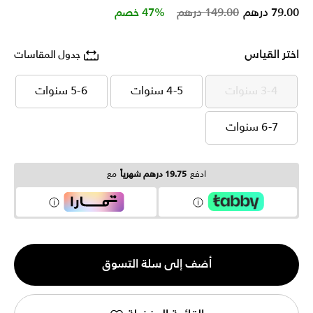
Price reduced from
to
79.00 درهم
149.00 درهم
47% خصم
اختر القياس
جدول المقاسات
3-4 سنوات
4-5 سنوات
5-6 سنوات
3-4 سنوات
4-5 سنوات
5-6 سنوات
6-7 سنوات
6-7 سنوات
ادفع
19.75 درهم شهرياً
مع
الكمية
أضف إلى سلة التسوق
1