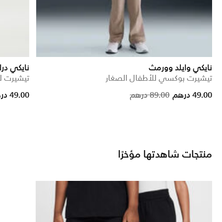
نايكي وايلد وورمث
نايكي در
تيشيرت بوكسي للأطفال الصغار
تيشيرت لي
rice reduced from
to
Price reduced 
to
49.00 درهم
89.00 درهم
49.00 درهم
منتجات شاهدتها مؤخرًا