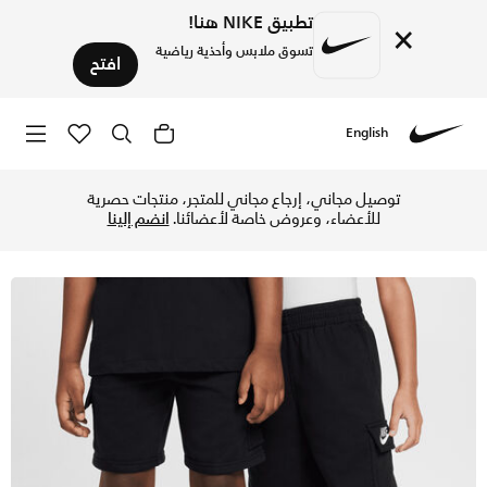
تطبيق NIKE هنا!
×
تسوق ملابس وأحذية رياضية
افتح
English
Nike
تسوق نايكي شورت كارجو للأطفال الصغار - أسود في الإمارات عبر
توصيل مجاني، إرجاع مجاني للمتجر، منتجات حصرية
للأعضاء، وعروض خاصة لأعضائنا.
انضم إلينا