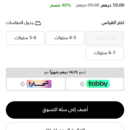
Price reduced from
to
59.00 درهم
99.00 درهم
40% خصم
اختر القياس
جدول المقاسات
3-4 سنوات
4-5 سنوات
5-6 سنوات
3-4 سنوات
4-5 سنوات
5-6 سنوات
6-7 سنوات
6-7 سنوات
ادفع
14.75 درهم شهرياً
مع
الكمية
أضف إلى سلة التسوق
1