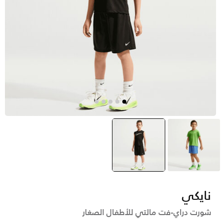
أزرق
أسود
selected
نايكي
شورت دراي-فت مالتي للأطفال الصغار