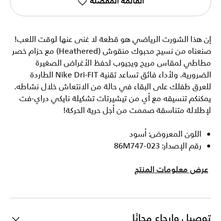
القائمة المفضلة
إن هذا الشورت الرياضي هو قطعة لا غنى عنها لوقت اللعب!
صنعناه من نسيج محبوك منقوش (Heathered) مع حزام خصر
مطاطي لمقاس مريح ويجيوب لحفظ الأغراض الصغيرة
الضرورية. ولأداء فائق تساعد تقنية Nike Dri-FIT الطاردة
للعرق طفلك على البقاء في حالة من الانتعاش خلال نشاطه.
يمكنكم تنسيقه مع أي من تيشيرتات تشكيلة نايكي دراي-فت
لإطلالة متناسقة صممت من أجل حرية الحركة!
اللون المعروض: أسود
رقم الإصدار: 86M747-023
عرض معلومات المنتج
توصيل وإرجاع مجانًا