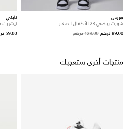
جوردن
نايكي
شورت رياضي 23 للأطفال الصغار
تيشيرت ف
from
Price reduced f
to
89.00 درهم
129.00 درهم
59.00 درهم
منتجات أخرى ستعجبك