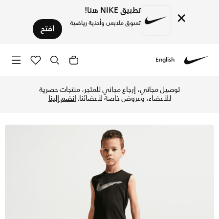
تطبيق NIKE هنا!
×
تسوق ملابس وأحذية رياضية
افتح
English
Nike
تسوق نايكي شورت دراي-فت مالتي للأطفال الصغار - أسود في الإ
توصيل مجاني، إرجاع مجاني للمتجر، منتجات حصرية
للأعضاء، وعروض خاصة لأعضائنا.
انضم إلينا