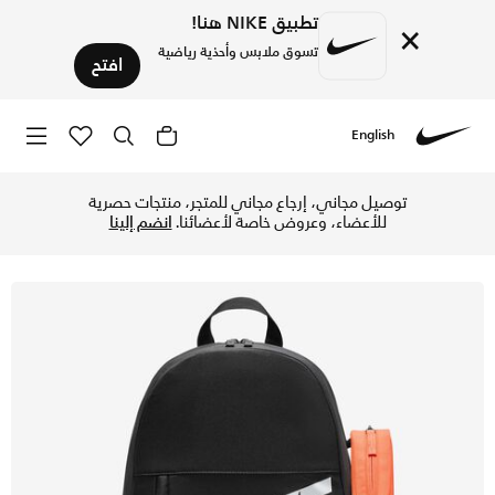
تطبيق NIKE هنا!
×
تسوق ملابس وأحذية رياضية
افتح
English
Nike
تسوق نايكي حقيبة ظهر للأطفال الكبار (20 لتر) - أسود/أورانج/أبيض في الإمارات عبر موقع نايكي اونلاين، واكتشف أحدث التشكيلات والإصدارات الحصرية. احصل على توصيل وإرجاع مجاني ✓ دفع نقداً ✓ عبر تطبيق تابي ✓ وغيرها من الوسائل.
توصيل مجاني، إرجاع مجاني للمتجر، منتجات حصرية
للأعضاء، وعروض خاصة لأعضائنا.
انضم إلينا