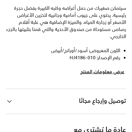
سيتمكن صغيرك من حمل أغراضه وكتبه الكبيرة بفضل حجرة
رئيسية. يحتوي على جيوب أمامية وجانبية لتخزين الأغراض
الأصغر أو زجاجة المياه. والميزة الإضافية هي علبة أقلام
رصاص مستوحاة من صندوق الأحذية والتي قمنا بتثبيتها بالجزء
الخارجي.
اللون المعروض: أسود/أورانج/أبيض
رقم الإصدار: HJ4186-010
عرض معلومات المنتج
توصيل وإرجاع مجانًا
عادة ما يُشترى مع