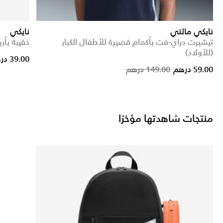
نايكي مالتي
نايكي
تيشيرت دراي-فت بأكمام قصيرة للأطفال الكبار
حقيبة بأربطة
(للأولاد)
rice reduced from
to
39.00 درهم
Price reduced from
to
59.00 درهم
149.00 درهم
منتجات شاهدتها مؤخرًا