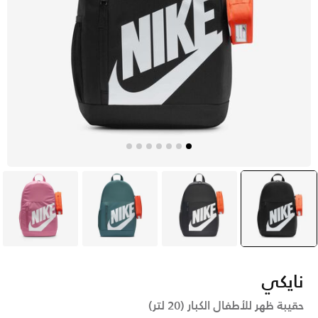
أسود
selected
رمادي
أخضر
وردي
نايكي
حقيبة ظهر للأطفال الكبار (20 لتر)