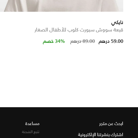
نايكي
قبعة سووش سبورت كلوب للأطفال الصغار
Price reduced from
to
59.00 درهم
89.00 درهم
34% خصم
ابحث عن متجر
مساعدة
تتبع الشحنة
اشترك بنشرتنا الإلكترونية