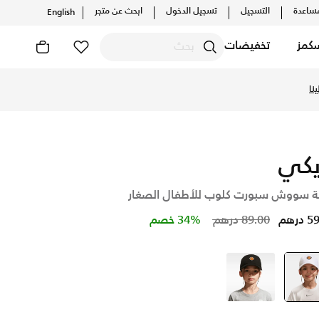
ساعدة
التسجيل
تسجيل الدخول
ابحث عن متجر
English
كمز
تخفيضات
لإصدارات الحصرية. احصل على توصيل وإرجاع مجاني ✓ دفع نقداً ✓ 
نا
يكي
ة سووش سبورت كلوب للأطفال الصغار
Price reduced from
to
درهم
89.00 درهم
34% خصم
أسود
selected
أسود