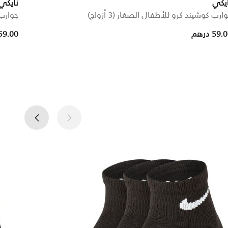
يكي
نايكي
ارب كوشيند كرو للأطفال الصغار (3 أزواج)
جوارب ك
59. درهم
59.00 دره