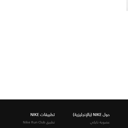
حول NIKE (بالإنجليزية)
تطبيقات NIKE
عضوية نايكي
تطبيق Nike Run Club