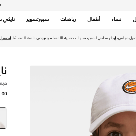
م
ل
نساء
أطفال
رياضات
سبورتسوير
نايكي س
في الإمارات عبر موقع نايكي اونلاين، واكتشف أحدث التشكيلات وا
يل مجاني، إرجاع مجاني للمتجر، منتجات حصرية للأعضاء، وعروض خاصة لأعضائنا.
انضم إلي
نا
قبع
59.00 