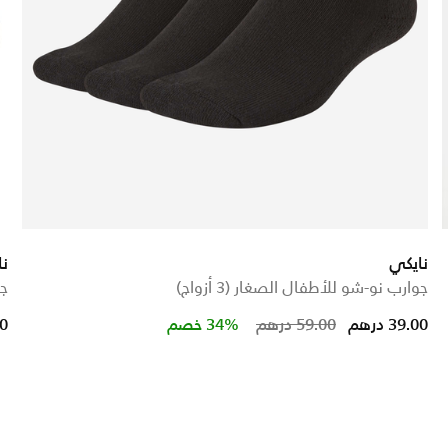
نايكي
نا
جوارب نو-شو للأطفال الصغار (3 أزواج)
جو
Price reduced
to
39.00 درهم
59.00 درهم
34% خصم
00