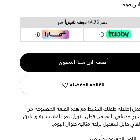
س موحد
ادفع
14.75 درهم شهرياً
مع
ية
أضف إلى سلة التسوق
القائمة المفضلة
كمل إطلالة طفلك النشيط مع هذه القبعة المصنوعة من
يج مخملي ناعم من قطن التويل مع حافة منحنية وإغلاق
في قابل للتعديل لراحة مثالية طوال اليوم.
اللون المعروض: أبيض