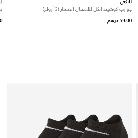
نايكي
نا
جوارب كوشيند انكل للأطفال الصغار (3 أزواج)
جو
59.00 درهم
00