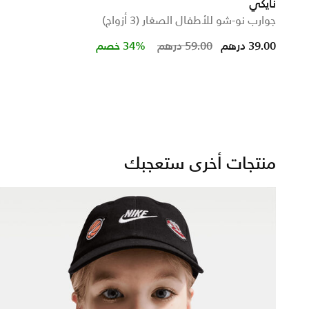
نايكي
جوارب نو-شو للأطفال الصغار (3 أزواج)
Price reduced fro
to
39.00 درهم
59.00 درهم
34% خصم
منتجات أخرى ستعجبك