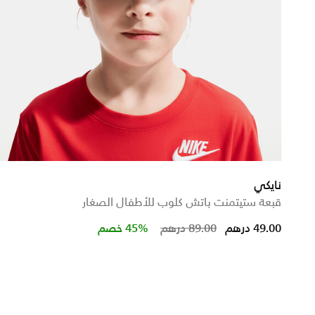
نايكي
قبعة ستيتمنت باتش كلوب للأطفال الصغار
 from
Price reduced from
to
49.00 درهم
89.00 درهم
45% خصم