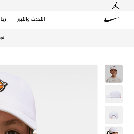
الأحدث والأبرز
رجا
Nike
تسوق نايكي قبعة سووش سبورت كلوب للأطفال الصغار - أبيض 
توص