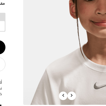
مقا
الكم
1
أ
نس
خل
Previous
Next