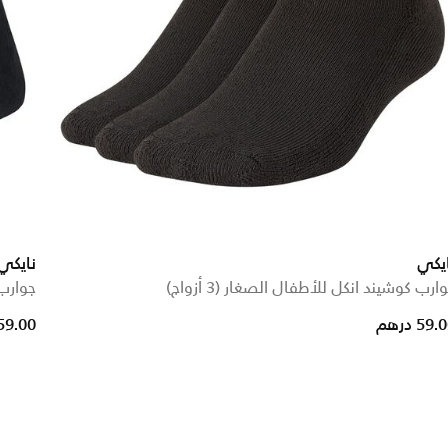
يكي
نايكي
ارب كوشيند انكل للأطفال الصغار (3 أزواج)
جوارب ك
59. درهم
59.00 دره