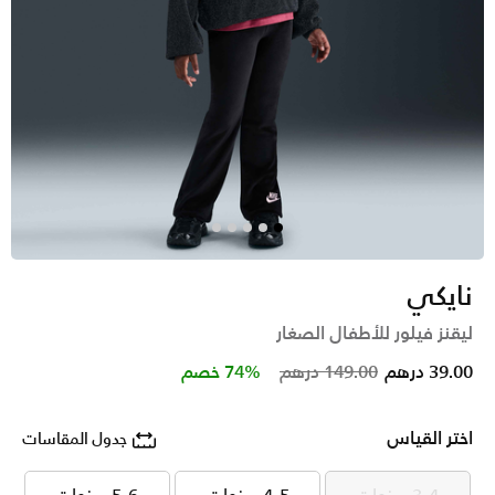
نايكي
ليقنز فيلور للأطفال الصغار
Price reduced from
to
39.00 درهم
149.00 درهم
74% خصم
اختر القياس
جدول المقاسات