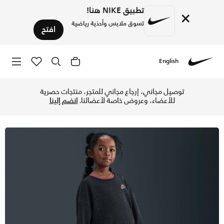
تطبيق NIKE هنا!
×
تسوق ملابس وأحذية رياضية
افتح
English
Nike
تسوق نايكي ليقنز فيلور للأطفال الصغار - أسود في الإمارات عبر
توصيل مجاني، إرجاع مجاني للمتجر، منتجات حصرية
للأعضاء، وعروض خاصة لأعضائنا.
انضم إلينا