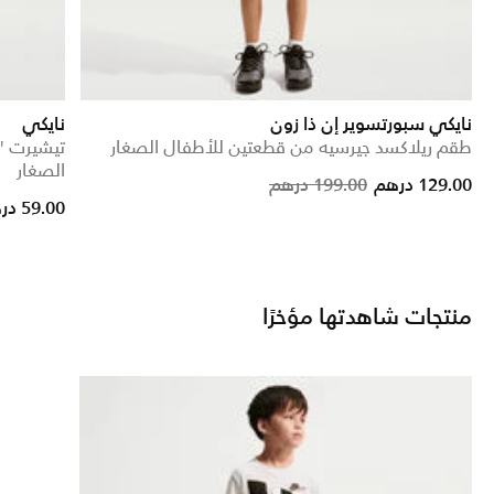
نايكي سبورتسوير إن ذا زون
نايكي
طقم ريلاكسد جيرسيه من قطعتين للأطفال الصغار
الصغار
Price reduced from
to
129.00 درهم
199.00 درهم
59.00 درهم
منتجات شاهدتها مؤخرًا