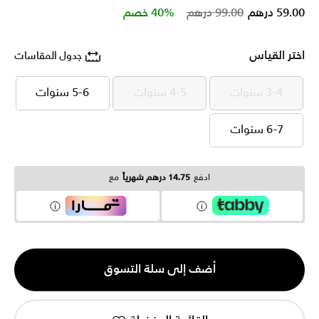
Price reduced from
to
59.00 درهم
99.00 درهم
40% خصم
اختر القياس
جدول المقاسات
3-4 سنوات
4-5 سنوات
5-6 سنوات
3-4 سنوات
4-5 سنوات
5-6 سنوات
6-7 سنوات
6-7 سنوات
ادفع
14.75 درهم شهرياً
مع
الكمية
أضف إلى سلة التسوق
1