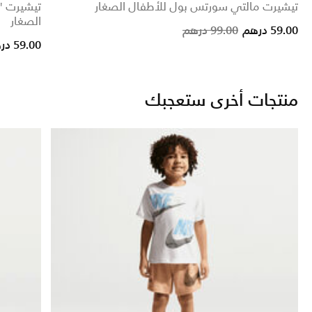
تيشيرت مالتي سورتس بول للأطفال الصغار
الصغار
Price reduced from
to
59.00 درهم
99.00 درهم
59.00 درهم
منتجات أخرى ستعجبك