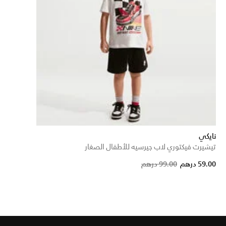
نايكي
تيشيرت فيكتوري لاب جيرسيه للأطفال الصغار
Price reduced from
to
59.00 درهم
99.00 درهم