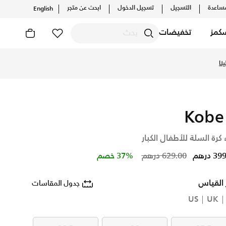
ساعدة
التسجيل
تسجيل الدخول
ابحث عن متجر
English
كمز
تخفيضات
نا
Kobe
 كرة السلة للأطفال الكبار
Price reduced from
to
 درهم
629.00 درهم
37% خصم
 القياس
جدول المقاسات
US
UK