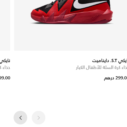
ي S.T. دايناميت
نايكي S.T. داينا
اء كرة السلة للأطفال الكبار
حذاء ك
299. درهم
299.00 در