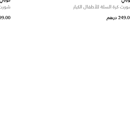
وبي
كوبي 
رت كرة السلة للأطفال الكبار
شورت ك
ced from
249. درهم
199.00 در