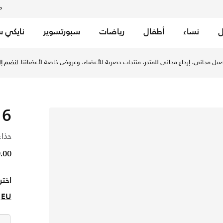
م
ل
نساء
أطفال
رياضات
سبورتسوير
نايكي س
يل مجاني، إرجاع مجاني للمتجر، منتجات حصرية للأعضاء، وعروض خاصة لأعضائنا.
انضم إلي
 6
حذاء
399.00
اختر
EU