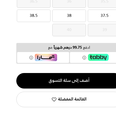
36.5
36
35.5
36.5
36
35.5
38.5
38
37.5
38.5
38
37.5
40
39
40
39
ادفع
99.75 درهم شهرياً
مع
ية
أضف إلى سلة التسوق
القائمة المفضلة