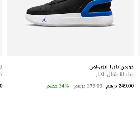
جوردن داي1 ايزي-اون
نايك
حذاء للأطفال الكبار
حذ
Price reduced fro
to
249.00 درهم
379.00 درهم
34% خصم
00