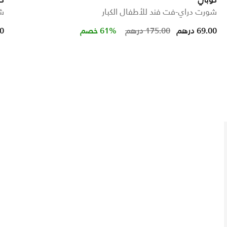
كوبي
ك
شورت دراي-فت فند للأطفال الكبار
شو
Price reduced 
to
69.00 درهم
175.00 درهم
61% خصم
00