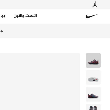
الأحدث والأبرز
رجا
Nike
تسوق كوبي 6 حذاء كرة السلة للأطفال الكبار - دارك جراي/دارينج ريد/كلورين بلو في الإمارات عبر موقع نايكي اونلاين، واكتشف أحدث التشكيلات والإصدارات الحصرية. احصل على توصيل وإرجاع مجاني ✓ دفع نقداً ✓ عبر تطبيق تابي ✓ وغيرها من الوسائل.
توص