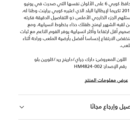
يحافظ كوبي 6 على الألوان نفسها التي صدرت في يونيو
2011 تكريما لإيطاليا البلد الذي اعتبره كوبي براينت وطنا له.
تلهم الجزء الخارجي الأملس ذو التفاصيل الدقيقة فكرته
 لقبه الشهير ليمنح طفلك حذاء بخطوط انسيابية. ومع
ميم أقل ارتفاعا وأكثر انسيابية يوفر الفوم الناعم مع ثبات
خفض الارتفاع إحساسا أفضل بأرضية الملعب وراحة أثناء
لعب.
اللون المعروض: دارك جراي/دارينج ريد/كلورين بلو
رقم الإصدار: HM4824-002
عرض معلومات المنتج
يل وإرجاع مجانًا