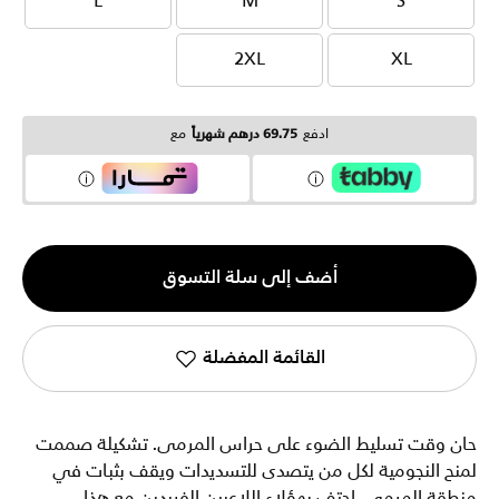
L
M
S
L
M
S
2XL
XL
2XL
XL
ادفع
69.75 درهم شهرياً
مع
الكمية
أضف إلى سلة التسوق
1
القائمة المفضلة
حان وقت تسليط الضوء على حراس المرمى. تشكيلة صممت
لمنح النجومية لكل من يتصدى للتسديدات ويقف بثبات في
منطقة المرمى. احتف بهؤلاء اللاعبين الفريدين مع هذا