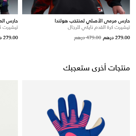
حارس مرمى الأصلي لمنتخب هولندا
حارس الم
تيشيرت كرة القدم نايكي للرجال
تيشيرت كر
ced from
Price reduced from
to
279.00 درهم
479.00 درهم
279.00 درهم
منتجات أخرى ستعجبك