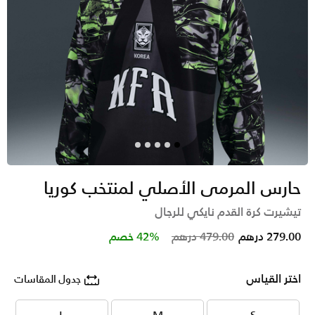
حارس المرمى الأصلي لمنتخب كوريا
تيشيرت كرة القدم نايكي للرجال
Price reduced from
to
279.00 درهم
479.00 درهم
42% خصم
اختر القياس
جدول المقاسات