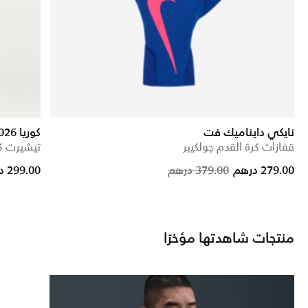
نايكي دايناميك فت
كوريا 2026 ستيديوم الأساسي
قفازات كرة القدم جولكيبر
تيشيرت ك
Price reduc
to
279.00 درهم
379.00 درهم
299.00 درهم
منتجات شاهدتها مؤخرًا