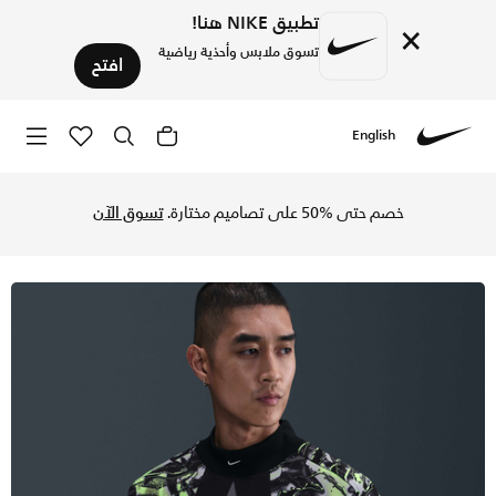
تطبيق NIKE هنا!
×
تسوق ملابس وأحذية رياضية
افتح
English
Nike
تسوق حارس المرمى الأصلي لمنتخب كوريا تيشيرت كرة القدم نايك
خصم حتى %50 على تصاميم مختارة.
تسوق الآن