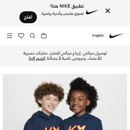
تطبيق NIKE هنا!
×
تسوق ملابس وأحذية رياضية
افتح
English
Nike
تسوق كيليان مبابي كيليان مبابي نايكي كلوب هودي فليس للأطفال
توصيل مجاني، إرجاع مجاني للمتجر، منتجات حصرية
للأعضاء، وعروض خاصة لأعضائنا.
انضم إلينا