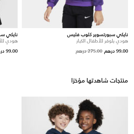
نايكي سبورتسوير كلوب فليس
نايكي سب
هودي بلوفر للأطفال الكبار
هودي للأط
ce reduced from
to
Price reduced
to
99.00 درهم
275.00 درهم
99.00 درهم
منتجات شاهدتها مؤخرًا