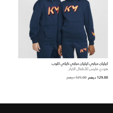
كيليان مبابي كيليان مبابي نايكي كلوب
هودي فليس للأطفال الكبار
Price reduced f
to
129.00 درهم
325.00 درهم