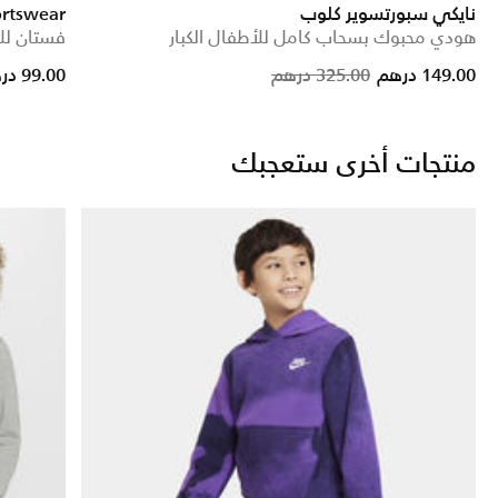
نايكي سبورتسوير كلوب
ortswear
هودي محبوك بسحاب كامل للأطفال الكبار
فستان للأ
rice reduced from
to
Price reduced from
to
149.00 درهم
325.00 درهم
99.00 درهم
منتجات أخرى ستعجبك