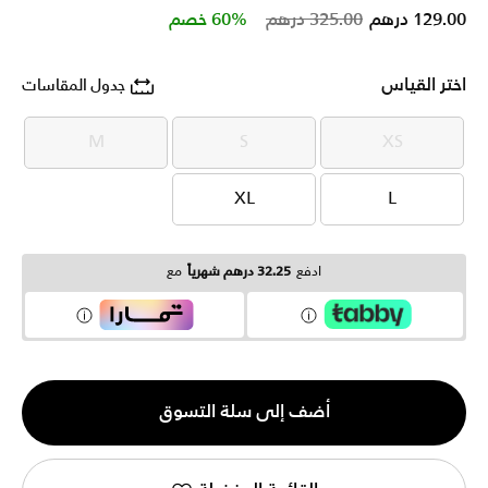
Price reduced from
to
129.00 درهم
325.00 درهم
60% خصم
اختر القياس
جدول المقاسات
M
S
XS
M
S
XS
XL
L
XL
L
ادفع
32.25 درهم شهرياً
مع
الكمية
أضف إلى سلة التسوق
1