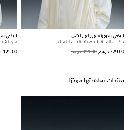
نايكي سبورتسوير كوليكشن
نايكي سب
جاكيت البدلة الرياضية بثنيات للنساء
سويتشيرت 
duced from
Price reduced fro
to
379.00 درهم
929.00 درهم
125.00 درهم
منتجات شاهدتها مؤخرًا