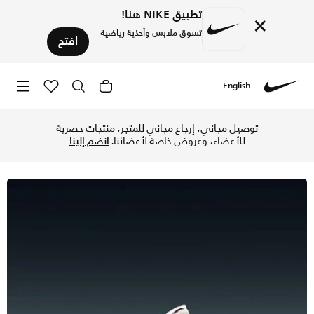
تطبيق NIKE هنا!
×
تسوق ملابس وأحذية رياضية
افتح
English
Nike
تسوق نايكي LD-1000 حذاء للنساء - كوكونت ميلك/سيل/أسود/جيم ريد في الإمارات عبر موقع نايكي اونلاين، واكتشف أحدث التشكيلات والإصدارات الحصرية. احصل على توصيل وإرجاع مجاني ✓ دفع نقداً ✓ عبر تطبيق تابي ✓ وغيرها من الوسائل.
توصيل مجاني، إرجاع مجاني للمتجر، منتجات حصرية
للأعضاء، وعروض خاصة لأعضائنا.
انضم إلينا