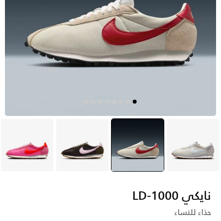
أبيض
بيج
selected
بنى
وردي
نايكي LD-1000
حذاء للنساء