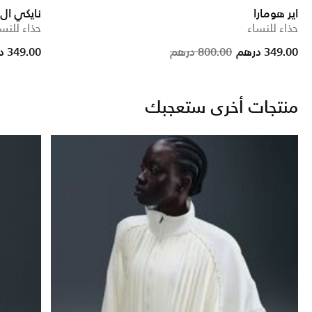
اير هومارا
نايكي ال دي
حذاء للنساء
حذاء للنس
rice reduced from
to
Price reduc
to
349.00 درهم
800.00 درهم
349.00 درهم
منتجات أخرى ستعجبك