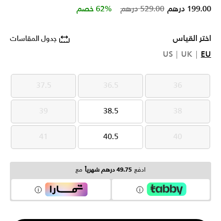
Price reduced from
to
199.00 درهم
529.00 درهم
62% خصم
اختر القياس
جدول المقاسات
US
UK
EU
37.5
36.5
36
37.5
36.5
36
39
38.5
38
39
38.5
38
41
40.5
40
41
40.5
40
ادفع
49.75 درهم شهرياً
مع