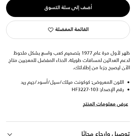
الكمية
أضف إلى سلة التسوق
1
القائمة المفضلة
ظهر لأول مرة عام 1977 بتصميم كعب واسع بشكل ملحوظ
لدعم العدائين لمسافات طويلة. الحذاء المفضل للمعجبين متاح
الآن ليصبح جزءا من إطلالتك.
اللون المعروض: كوكونت ميلك/سيل/أسود/جيم ريد
رقم الإصدار: HF3227-103
عرض معلومات المنتج
توصيل وإرجاع مجانًا