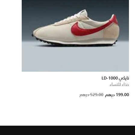
نايكي LD-1000
حذاء للنساء
Price 
t
199.00 درهم
529.00 درهم