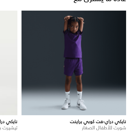
نايكي دراي-فت كوبي براينت
نايكي در
شورت للأطفال الصغار
تيشيرت ج