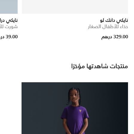
نايكي دانك لو
نايكي در
حذاء للأطفال الصغار
شورت للأ
rice reduced from
to
329.00 درهم
39.00 درهم
منتجات شاهدتها مؤخرًا