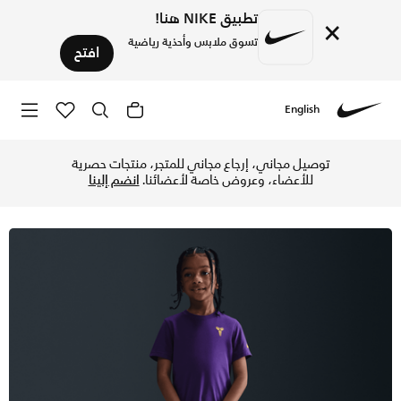
تطبيق NIKE هنا!
×
تسوق ملابس وأحذية رياضية
افتح
English
Nike
تسوق نايكي تيشيرت كوبي للأطفال الصغار - كورت بيربل في الإما
توصيل مجاني، إرجاع مجاني للمتجر، منتجات حصرية
للأعضاء، وعروض خاصة لأعضائنا.
انضم إلينا