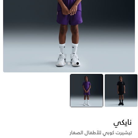
أسود
بنفسجي
selected
نايكي
تيشيرت كوبي للأطفال الصغار