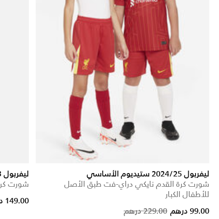
ليفربول 2024/25 ستيديوم الأساسي
ليفربول F.C. 2022/23 ستيديوم الأساسي
شورت كرة القدم نايكي دراي-فت طبق الأصل
شورت كرة 
للأطفال الكبار
m
149.00 درهم
Price reduced from
to
99.00 درهم
229.00 درهم