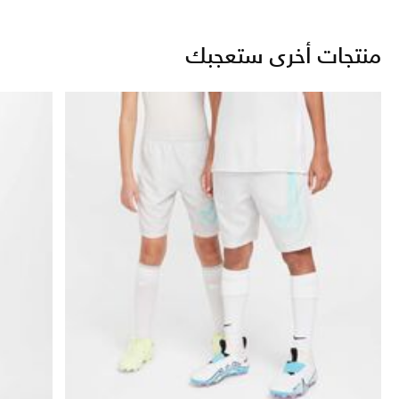
منتجات أخرى ستعجبك