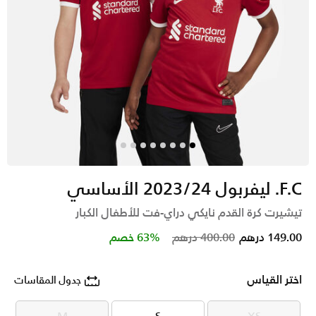
F.C. ليفربول 2023/24 الأساسي
تيشيرت كرة القدم نايكي دراي-فت للأطفال الكبار
Price reduced from
to
149.00 درهم
400.00 درهم
63% خصم
اختر القياس
جدول المقاسات