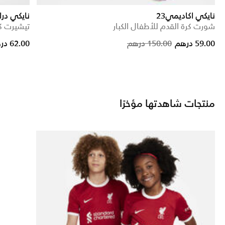
نايكي اكاديمي23
نايكي در
شورت كرة القدم للأطفال الكبار
تيشيرت كر
om
Price reduced
to
59.00 درهم
150.00 درهم
62.00 درهم
منتجات شاهدتها مؤخرًا