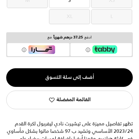
M
S
XS
M
S
XS
XL
L
XL
L
ادفع
37.25 درهم شهرياً
مع
الكمية
أضف إلى سلة التسوق
1
القائمة المفضلة
تظهر تفاصيل مميزة على تيشيرت نادي ليفربول لكرة القدم
2023/24 الأساسي وتشيد ب 97 شخصا ماتوا بشكل مأساوي
في كارثة هيلزبره. وقمنا أيضا بإضافة لمسات بيضاء على