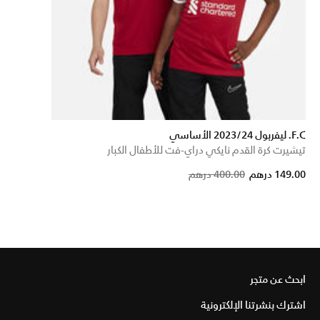
F.C. ليفربول 2023/24 الأساسي
تيشيرت كرة القدم نايكي دراي-فت للأطفال الكبار
Price reduced from
to
149.00 درهم
400.00 درهم
ابحث عن متجر
اشترك بنشرتنا الإلكترونية